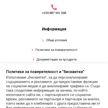
+359 887 941 948
Информация
Общи условия
Политики за поверителност
Документация за продукти
Политики за поверителност и "бисквитки"
Промоции
Използваме „бисквитки“, за да персонализираме
съдържанието и рекламите, да предоставяме функции
Гел лак
на социални медии и да анализираме трафика си. Също
така споделяме информация за начина, по който
използвате сайта ни, с партньорските си социални
Инструменти
мрежи, рекламните ни партньори и партньори за анализ,
които може да я комбинират с друга предоставена им от
Декорации за нокти
Вас информация или с такава, която са събрали от