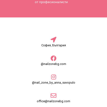
от професионалисти
София, България
@nailzonebg.com
@nail_zone_by_anna_savopulo
office@nailzonebg.com