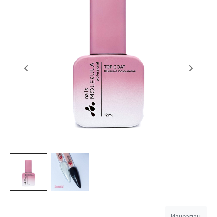
Изчерпан