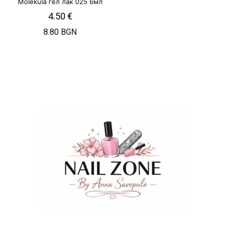
Molekula гел лак 025 6мл
4.50
€
8.80 BGN