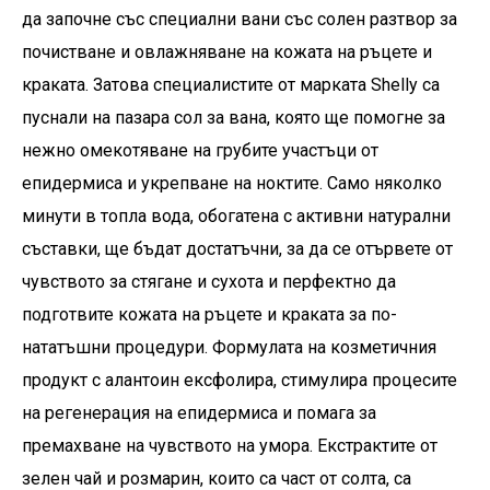
да започне със специални вани със солен разтвор за
почистване и овлажняване на кожата на ръцете и
краката. Затова специалистите от марката Shelly са
пуснали на пазара сол за вана, която ще помогне за
нежно омекотяване на грубите участъци от
епидермиса и укрепване на ноктите. Само няколко
минути в топла вода, обогатена с активни натурални
съставки, ще бъдат достатъчни, за да се отървете от
чувството за стягане и сухота и перфектно да
подготвите кожата на ръцете и краката за по-
нататъшни процедури. Формулата на козметичния
продукт с алантоин ексфолира, стимулира процесите
на регенерация на епидермиса и помага за
премахване на чувството на умора. Екстрактите от
зелен чай и розмарин, които са част от солта, са