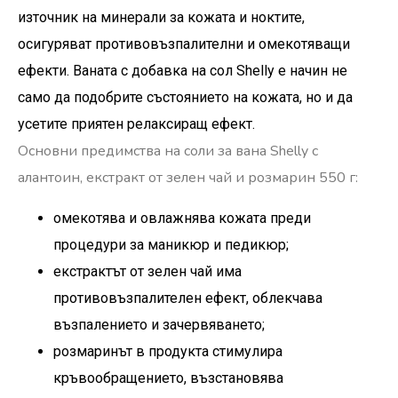
източник на минерали за кожата и ноктите,
осигуряват противовъзпалителни и омекотяващи
ефекти. Ваната с добавка на сол Shelly е начин не
само да подобрите състоянието на кожата, но и да
усетите приятен релаксиращ ефект.
Основни предимства на соли за вана Shelly с
алантоин, екстракт от зелен чай и розмарин 550 г:
омекотява и овлажнява кожата преди
процедури за маникюр и педикюр;
екстрактът от зелен чай има
противовъзпалителен ефект, облекчава
възпалението и зачервяването;
розмаринът в продукта стимулира
кръвообращението, възстановява