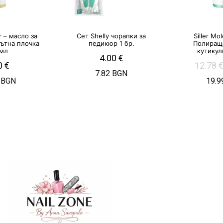
ar – масло за
Сет Shelly чорапки за
Siller Mol
ътна плочка
педикюр 1 бр.
Полиращ
 мл
кутикул
4.00
€
0
€
12.78
7.82 BGN
 BGN
19.9