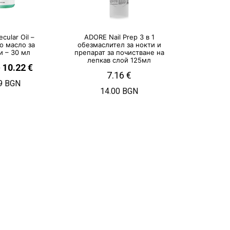
ecular Oil –
ADORE Nail Prep 3 в 1
о масло за
обезмаслител за нокти и
и – 30 мл
препарат за почистване на
лепкав слой 125мл
€
10.22
€
7.16
€
9 BGN
14.00 BGN