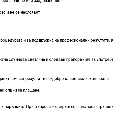
те без лющене или раздразнение
рзо и не се наслояват
процедурата и за поддръжка на професионални резултати. 
ектна слънчева светлина и следвай препоръките за употреб
ават по-чист резултат и по-добро клиентско изживяване.
ни опции за плащане.
на поръчките. При въпроси – свържи се с нас чрез страница