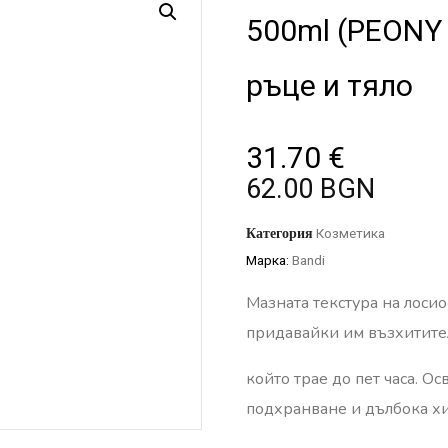
500ml (PEONY
ръце и тяло
31.70
€
62.00 BGN
Категория
Козметика
Марка:
Bandi
Мазната текстура на лоси
придавайки им възхитите
който трае до пет часа. О
подхранване и дълбока х