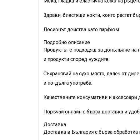
Мека, гладка и еластична кожа на ръце
Здрави, блестящи нокти, които растат бъ
Лосионът действа като парфюм
Подробно описание
Продуктът е подходящ за допълване на 
и продукти според нуждите.
Съхранявай на сухо място, далеч от дир
и по-дълга употреба.
Качествените консумативи и аксесоари д
Поръчай онлайн с бърза доставка и удоб
Доставка
Доставка в България с бърза обработка 