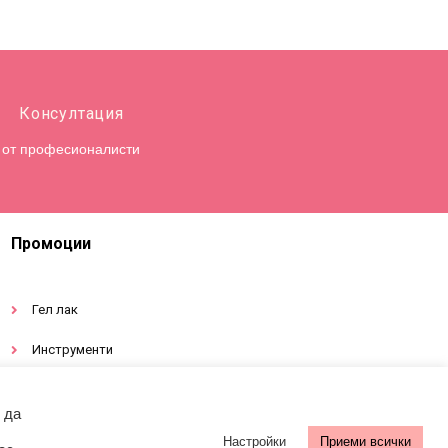
Консултация
от професионалисти
Промоции
Гел лак
Инструменти
Декорации за нокти
 да
Настройки
Приеми всички