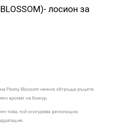
 BLOSSOM)- лосион за
она Peony Blossom нежно обгръща ръцете,
лен аромат на божур,
свен това, той осигурява денонощно
идратация.