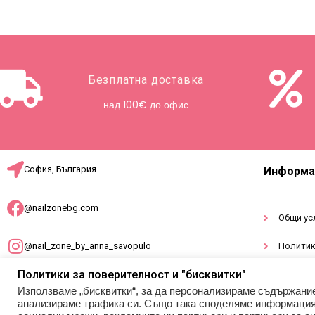
Безплатна доставка
над 100€ до офис
София, България
Информа
@nailzonebg.com
Общи ус
@nail_zone_by_anna_savopulo
Политик
Политики за поверителност и "бисквитки"
Докумен
office@nailzonebg.com
Използваме „бисквитки“, за да персонализираме съдържани
анализираме трафика си. Също така споделяме информация з