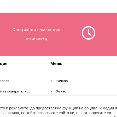
Специални намаления
всеки месец
ция
Меню
ловия
Начало
и за поверителност
За нас
тация за продукти
Магазин
ето и рекламите, да предоставяме функции на социални медии и
а начина, по който използвате сайта ни, с партньорските си