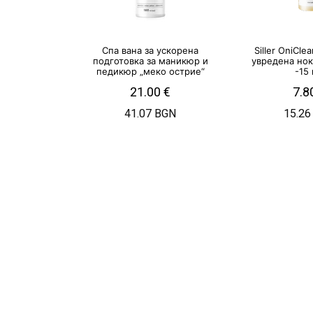
Спа вана за ускорена
Siller OniCle
подготовка за маникюр и
увредена нок
педикюр „меко острие“
-15
21.00
€
7.8
41.07 BGN
15.26