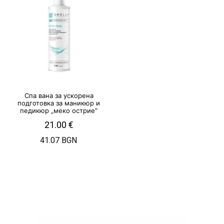
Спа вана за ускорена
подготовка за маникюр и
педикюр „меко острие“
21.00
€
41.07 BGN