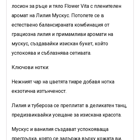
лосион за ръце и тяло Flower Vita с пленителен
аромат на Лилия Мускус. Потопете се в
естествено балансираната комбинация от
грациозна лилия и примамливи аромати на
мускус, създавайки изискан букет, който
успокоява и съблазнява сетивата.
Ключови нотки:
Нежният чар на цветята тиаре добавя нотка
екзотична изтънченост.
Лилия и тубероза се преплитат в деликатен танц,
предизвиквайки усещане за изискана красота.
Мускус и ванилия създават успокояваща
прегръдка, която се задържа върху кожата ви,