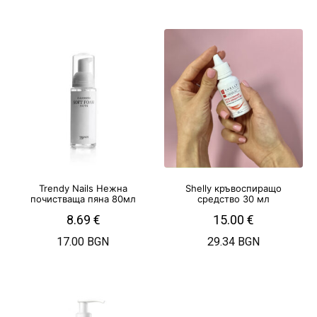
Trendy Nails Нежна
Shelly кръвоспиращо
почистваща пяна 80мл
средство 30 мл
8.69
€
15.00
€
17.00 BGN
29.34 BGN