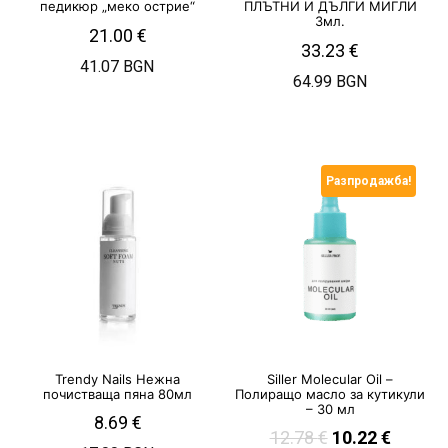
педикюр „меко острие“
ПЛЪТНИ И ДЪЛГИ МИГЛИ
3мл.
21.00
€
33.23
€
41.07 BGN
64.99 BGN
Разпродажба!
Trendy Nails Нежна
Siller Molecular Oil –
почистваща пяна 80мл
Полиращо масло за кутикули
– 30 мл
8.69
€
12.78
€
10.22
€