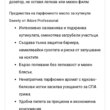
дозатор, не оставя лепкав или мазен филм.
Предимства на парфюмното масло за кутикули
Sweety от Adore Professional
Интензивно овлажнява и подхранва
кутикулата, омекотява загрубели участъци.
Създава тънка защитна бариера,
намалявайки сухотата и риска от запушване
на ноктите.
Бързо попиване без лепкавост и мазен
блясък.
Ненатрапчив парфюмен аромат с ядково-
билкови нотки засилва усещането за СПА
грижа.
Удобна пипета за прецизна и икономична
консумация.