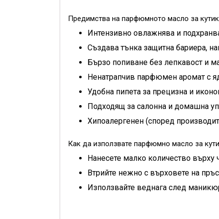
Предимства на парфюмното масло за кутику
Интензивно овлажнява и подхранва 
Създава тънка защитна бариера, на
Бързо попиване без лепкавост и ма
Ненатрапчив парфюмен аромат с яд
Удобна пипета за прецизна и икон
Подходящ за салонна и домашна уп
Хипоалергенен (според производите
Как да използвате парфюмно масло за кутик
Нанесете малко количество върху ч
Втрийте нежно с върховете на пръс
Използвайте веднага след маникюр