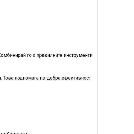
Комбинирай го с правилните инструменти
а. Това подпомага по-добра ефективност
та Контакти.