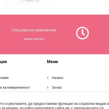
Специални намаления
всеки месец
ция
Меню
ловия
Начало
и за поверителност
За нас
тация за продукти
Магазин
ето и рекламите, да предоставяме функции на социални медии и
а начина, по който използвате сайта ни, с партньорските си