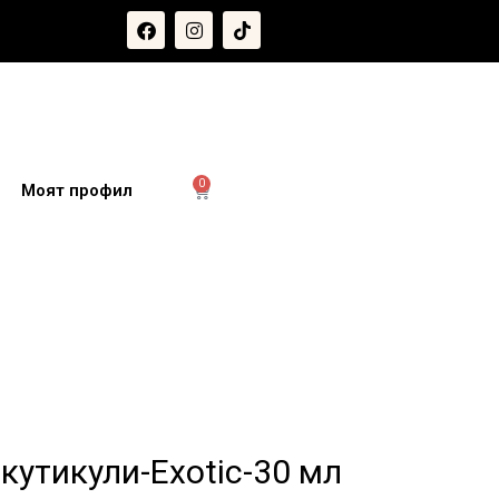
0
и
Моят профил
 кутикули-Exotic-30 мл