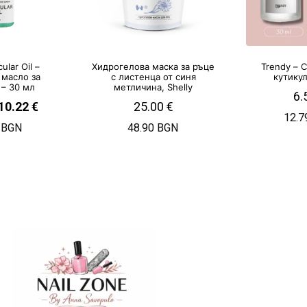
cular Oil –
Хидрогелова маска за ръце
Trendy – 
масло за
с листенца от синя
кутику
 – 30 мл
метличина, Shelly
6.
10.22
€
25.00
€
12.7
 BGN
48.90 BGN