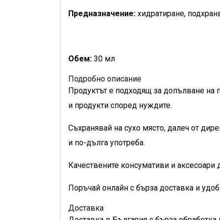
Предназначение:
хидратиране, подхранв
Обем:
30 мл
Подробно описание
Продуктът е подходящ за допълване на 
и продукти според нуждите.
Съхранявай на сухо място, далеч от дир
и по-дълга употреба.
Качествените консумативи и аксесоари д
Поръчай онлайн с бърза доставка и удоб
Доставка
Доставка в България с бърза обработка 