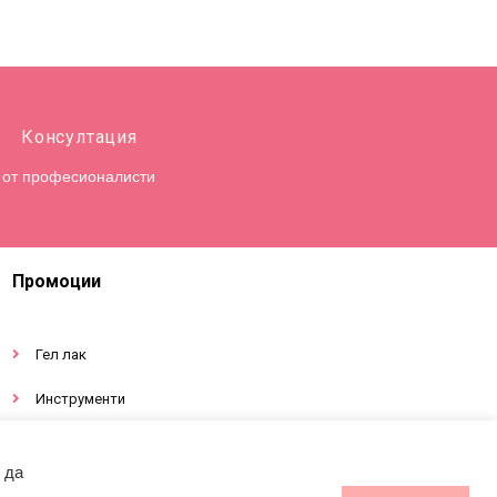
Консултация
от професионалисти
Промоции
Гел лак
Инструменти
Декорации за нокти
 да