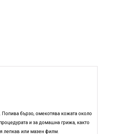
. Попива бързо, омекотява кожата около
процедурата и за домашна грижа, както
вя лепкав или мазен филм.