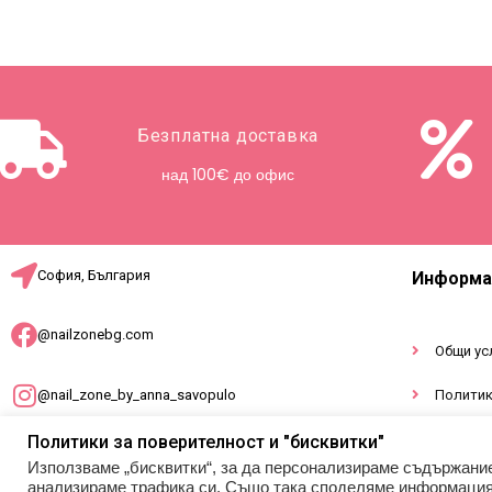
Безплатна доставка
над 100€ до офис
София, България
Информа
@nailzonebg.com
Общи ус
@nail_zone_by_anna_savopulo
Политик
Докумен
Политики за поверителност и "бисквитки"
office@nailzonebg.com
Използваме „бисквитки“, за да персонализираме съдържани
анализираме трафика си. Също така споделяме информация з