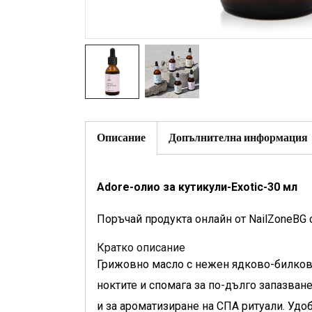
Описание
Допълнителна информация
Adore-олио за кутикули-Exotic-30 мл
Поръчай продукта онлайн от NailZoneBG 
Кратко описание
Грижовно масло с нежен ядково-билков 
ноктите и спомага за по-дълго запазван
и за ароматизиране на СПА ритуали. Удо