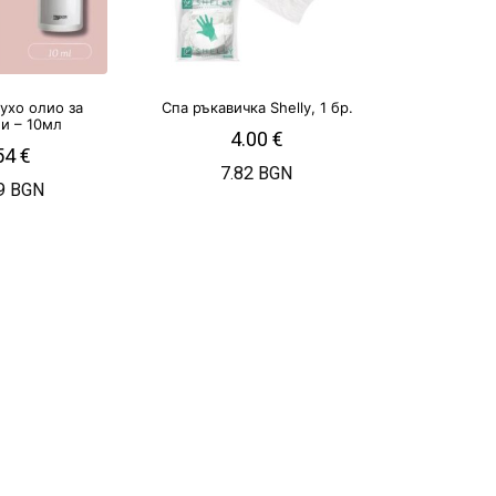
Сухо олио за
Спа ръкавичка Shelly, 1 бр.
ли – 10мл
4.00
€
54
€
7.82 BGN
9 BGN