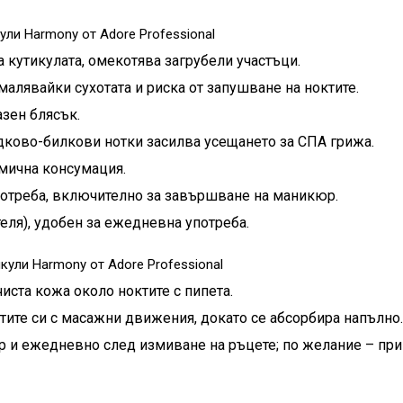
ли Harmony от Adore Professional
кутикулата, омекотява загрубели участъци.
малявайки сухотата и риска от запушване на ноктите.
зен блясък.
ково-билкови нотки засилва усещането за СПА грижа.
омична консумация.
отреба, включително за завършване на маникюр.
ля), удобен за ежедневна употреба.
ули Harmony от Adore Professional
иста кожа около ноктите с пипета.
тите си с масажни движения, докато се абсорбира напълно.
 и ежедневно след измиване на ръцете; по желание – при