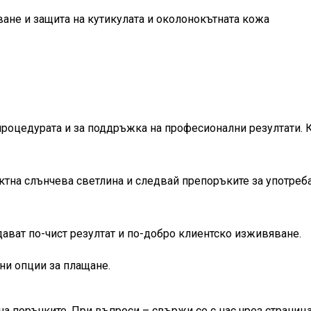
ане и защита на кутикулата и околонокътната кожа
процедурата и за поддръжка на професионални резултати. 
ектна слънчева светлина и следвай препоръките за употреб
ават по-чист резултат и по-добро клиентско изживяване.
ни опции за плащане.
на поръчките. При въпроси – свържи се с нас чрез страница