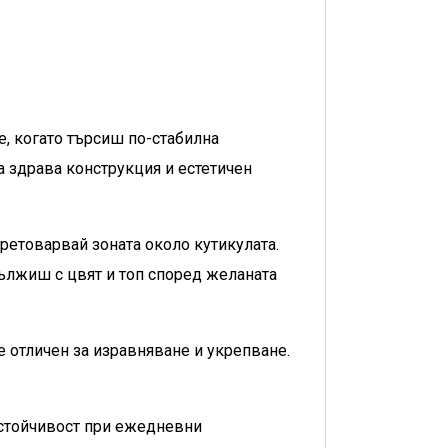
е, когато търсиш по-стабилна
а здрава конструкция и естетичен
претоварвай зоната около кутикулата.
ължиш с цвят и топ според желаната
е отличен за изравняване и укрепване.
устойчивост при ежедневни