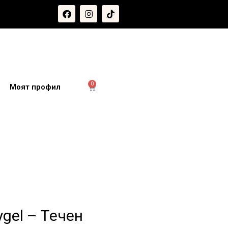
0
и
Моят профил
ygel – Tечен