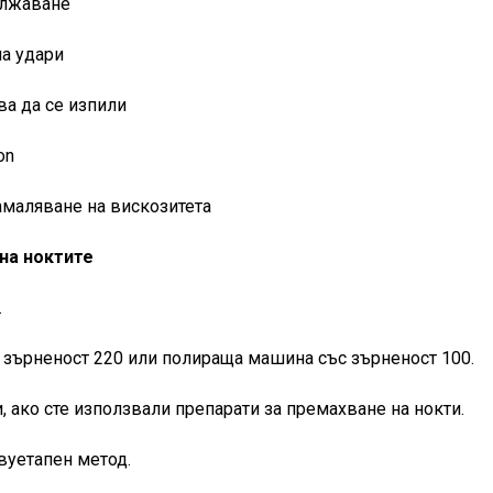
ължаване
на удари
ва да се изпили
on
амаляване на вискозитета
на ноктите
.
с зърненост 220 или полираща машина със зърненост 100.
, ако сте използвали препарати за премахване на нокти.
двуетапен метод.