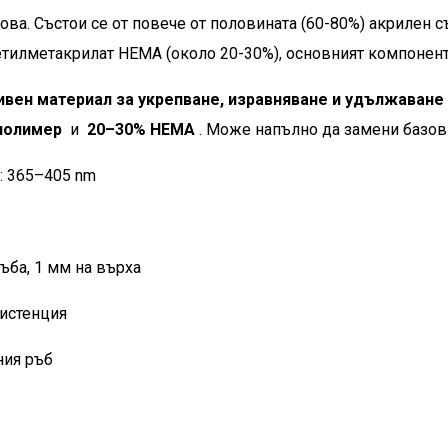
снова. Състои се от повече от половината (60-80%) акрилен
етилметакрилат HEMA (около 20-30%), основният компонент
тивен материал за укрепване, изравняване и удължаване 
полимер
и
20–30% HEMA
. Може напълно да замени базови
: 365–405 nm
ръба, 1 мм на върха
систенция
ния ръб