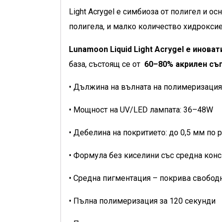
Light Acrygel е симбиоза от полигел и о
полигела, и малко количество хидрокси
Lunamoon Liquid Light Acrygel е инова
база, състоящ се от
60–80% акрилен съ
• Дължина на вълната на полимеризация
• Мощност на UV/LED лампата: 36–48W
• Дебелина на покритието: до 0,5 мм по 
• Формула без киселини със средна кон
• Средна пигментация – покрива свобод
• Пълна полимеризация за 120 секунди