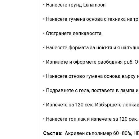
• Нанесете грунд Lunamoon.
• Нанесете гумена основа с техника на тр
• Отстранете лепкавостта.
• Нанесете формата за нокътя и я напълн
• Изпилете и оформете свободния ръб. От
• Нанесете отново гумена основа върху и
• Подравнете с гела, поставете в лампа и
• Изпечете за 120 сек. Избършете лепка
• Нанесете топ лак и изпечете за 120 сек
Състав:
Акрилен съполимер 60–80%, H