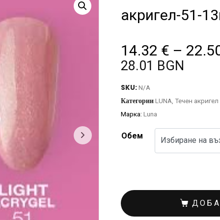
акригел-51-1
14.32
€
–
22.5
28.01 BGN
SKU:
N/A
Категории
LUNA
,
Течен акригел
Марка:
Luna
Обем
ДОБА