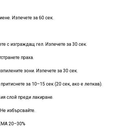
иене. Изпечете за 60 сек.
ете с изграждащ гел. Изпечете за 30 сек.
странете праха.
зпилените зони. Изпечете за 30 сек.
 притиснете за 10–15 сек (20 сек, ако е лепкав).
вия слой преди лакиране.
. Не избърсвайте.
EMA 20–30%