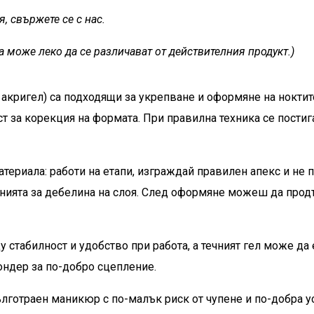
, свържете се с нас.
а може леко да се различават от действителния продукт.)
н акригел) са подходящи за укрепване и оформяне на ноктит
 за корекция на формата. При правилна техника се постиг
териала: работи на етапи, изграждай правилен апекс и не 
анията за дебелина на слоя. След оформяне можеш да прод
 стабилност и удобство при работа, а течният гел може да 
ндер за по-добро сцепление.
готраен маникюр с по-малък риск от чупене и по-добра 