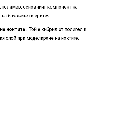
 съполимер, основният компонент на
 на базовите покрития.
на ноктите.
Той е хибрид от полигел и
я слой при моделиране на ноктите.