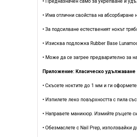
• Предназначен само за укрепване и уд
• Има отлични свойства на абсорбиране 
• За подсилване естественият нокът тряб
• Изисква подложка Rubber Base Lunamo
• Може да се загрее предварително за н
Приложение: Класическо удължаване 
• Скъсете ноктите до 1 мм и ги оформете
• Изпилете леко повърхността с пила съ
• Направете маникюр. Измийте ръцете си
• Обезмаслете с Nail Prep, използвайки 