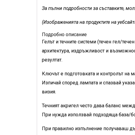
За пълни подробности за съставките, моля
(Изображенията на продуктите на уебсайт
Подробно описание
Гелът и течните системи (течен гел/тече
архитектура, издръжливост и възможност
резултат.
Ключът е подготовката и контролът на ма
Изпичай според лампата и спазвай указ
визия.
Течният акригел често дава баланс между
При нужда използвай подходяща база/бо
При правилно изпълнение получаваш дъл