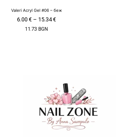
Valeri Acryl Gel #06 – беж
6.00
€
–
15.34
€
11.73 BGN