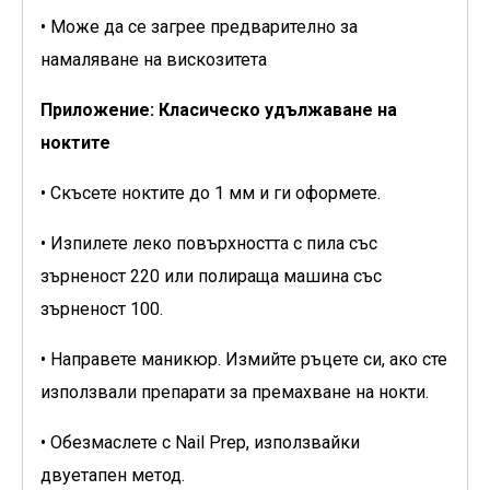
• Може да се загрее предварително за
намаляване на вискозитета
Приложение: Класическо удължаване на
ноктите
• Скъсете ноктите до 1 мм и ги оформете.
• Изпилете леко повърхността с пила със
зърненост 220 или полираща машина със
зърненост 100.
• Направете маникюр. Измийте ръцете си, ако сте
използвали препарати за премахване на нокти.
• Обезмаслете с Nail Prep, използвайки
двуетапен метод.