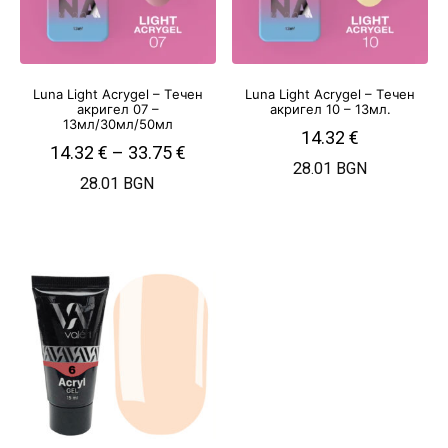
Luna Light Acrygel – Tечен
Luna Light Acrygel – Tечен
акригел 07 –
акригел 10 – 13мл.
13мл/30мл/50мл
14.32
€
14.32
€
–
33.75
€
28.01 BGN
28.01 BGN