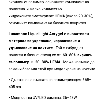
акрилен съполимер, основният компонент на
полигела, и малко количество
хидроксиетилметакрилат HEMA (около 20-30%),
основният компонент на базовите покрития.
Lunamoon Liquid Light Acrygel е иновативен
материал за укрепване, изравняване и
удължаване на ноктите.
Той е хибрид от
полигел и база, състоящ се от
60–80% акрилен
съполимер
и
20–30% HEMA
. Може напълно да
замени базовия слой при моделиране на ноктите.
• Дължина на вълната на полимеризация: 365–
405 nm
• Мощност на UV/LED лампата: 36–48W