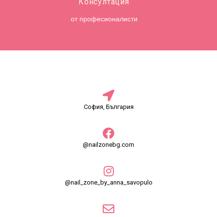
Консултация
от професионалисти
София, България
@nailzonebg.com
@nail_zone_by_anna_savopulo