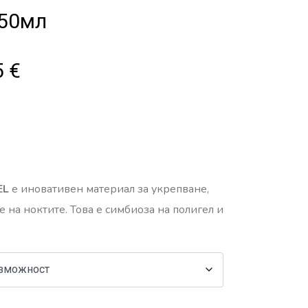
/50мл
5
€
EL
е иновативен материал за укрепване,
 на ноктите. Това е симбиоза на полигел и