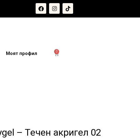
0
и
Моят профил
ygel – Tечен акригел 02