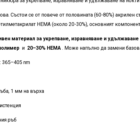
маникюра за укрепване, изравняване и удължаване на нокти
снова. Състои се от повече от половината (60-80%) акрилен
етилметакрилат HEMA (около 20-30%), основният компонент
тивен материал за укрепване, изравняване и удължаване 
полимер
и
20–30% HEMA
. Може напълно да замени базови
: 365–405 nm
ръба, 1 мм на върха
систенция
ния ръб