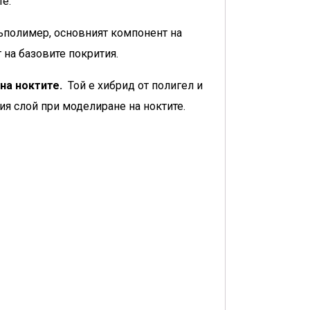
те.
 съполимер, основният компонент на
 на базовите покрития.
на ноктите.
Той е хибрид от полигел и
я слой при моделиране на ноктите.