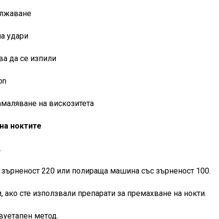
ължаване
на удари
ва да се изпили
on
амаляване на вискозитета
на ноктите
.
с зърненост 220 или полираща машина със зърненост 100.
, ако сте използвали препарати за премахване на нокти.
двуетапен метод.