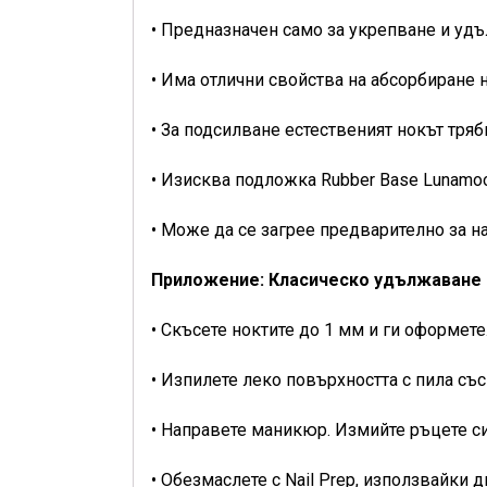
• Предназначен само за укрепване и уд
• Има отлични свойства на абсорбиране 
• За подсилване естественият нокът тряб
• Изисква подложка Rubber Base Lunamo
• Може да се загрее предварително за н
Приложение: Класическо удължаване 
• Скъсете ноктите до 1 мм и ги оформете
• Изпилете леко повърхността с пила съ
• Направете маникюр. Измийте ръцете си
• Обезмаслете с Nail Prep, използвайки 