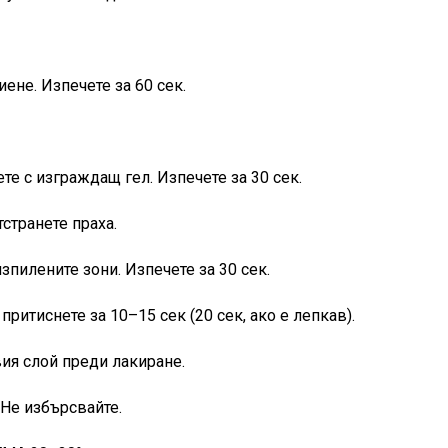
иене. Изпечете за 60 сек.
ете с изграждащ гел. Изпечете за 30 сек.
странете праха.
зпилените зони. Изпечете за 30 сек.
 притиснете за 10–15 сек (20 сек, ако е лепкав).
вия слой преди лакиране.
. Не избърсвайте.