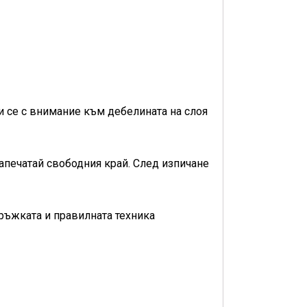
и се с внимание към дебелината на слоя
апечатай свободния край. След изпичане
дръжката и правилната техника