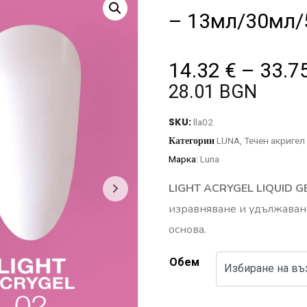
– 13мл/30мл
14.32
€
–
33.7
28.01 BGN
SKU:
lla02
Категории
LUNA
,
Течен акригел
Марка:
Luna
LIGHT ACRYGEL LIQUID G
изравняване и удължаване
основа.
Обем