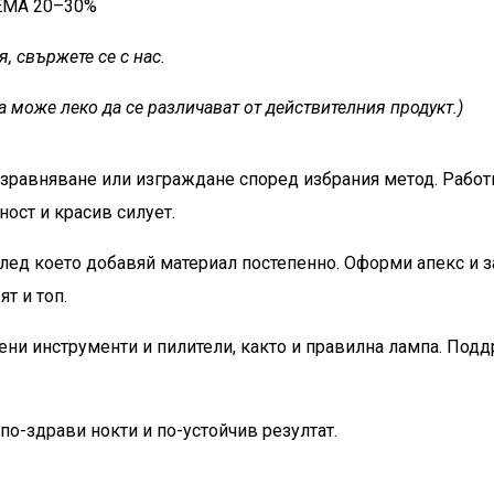
EMA 20–30%
, свържете се с нас.
а може леко да се различават от действителния продукт.)
изравняване или изграждане според избрания метод. Работ
ност и красив силует.
след което добавяй материал постепенно. Оформи апекс и з
т и топ.
ени инструменти и пилители, както и правилна лампа. Под
по-здрави нокти и по-устойчив резултат.