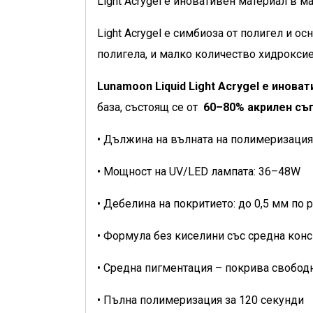
Light Acrygel е иновативен материал в 
Light Acrygel е симбиоза от полигел и о
полигела, и малко количество хидрокси
Lunamoon Liquid Light Acrygel е инова
база, състоящ се от
60–80% акрилен съ
• Дължина на вълната на полимеризация
• Мощност на UV/LED лампата: 36–48W
• Дебелина на покритието: до 0,5 мм по 
• Формула без киселини със средна кон
• Средна пигментация – покрива свобод
• Пълна полимеризация за 120 секунди