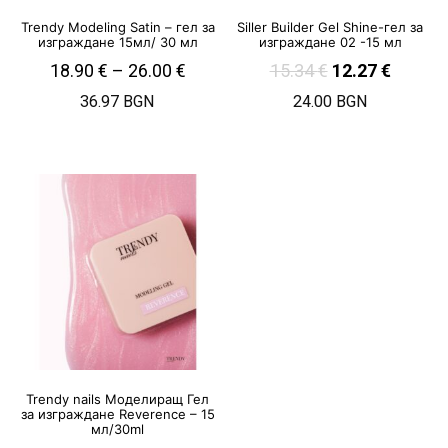
Trendy Modeling Satin – гел за
Siller Builder Gel Shine-гел за
изграждане 15мл/ 30 мл
изграждане 02 -15 мл
18.90
€
–
26.00
€
15.34
€
12.27
€
36.97 BGN
24.00 BGN
Trendy nails Моделиращ Гел
за изграждане Reverence – 15
мл/30ml