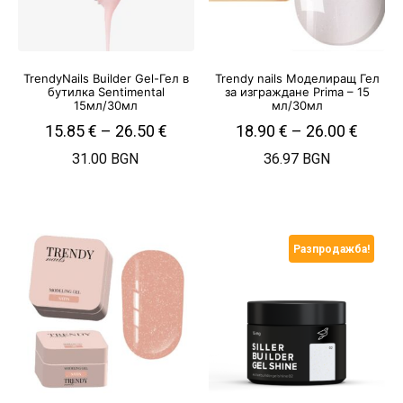
TrendyNails Builder Gel-Гел в
Trendy nails Моделиращ Гел
бутилка Sentimental
за изграждане Prima – 15
15мл/30мл
мл/30мл
15.85
€
–
26.50
€
18.90
€
–
26.00
€
31.00 BGN
36.97 BGN
Разпродажба!