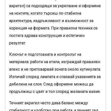
акригел) са подходящи за укрепване и оформяне
на ноктите, когато търсиш по-стабилна
архитектура, издръжливост и възможност за
корекция на формата. При правилна техника се
постига здрава конструкция и естетичен
резултат.
Ключът е подготовката и контролът на
материала: работи на етапи, изграждай правилен
апекс и не претоварвай зоната около кутикулата.
Изпичай според лампата и спазвай указанията за
дебелина на слоя. След оформяне можеш да
продължиш с цвят и топ според желаната визия.
Течният акригел често дава баланс между
стабилност и удобство при работа, а течният гел