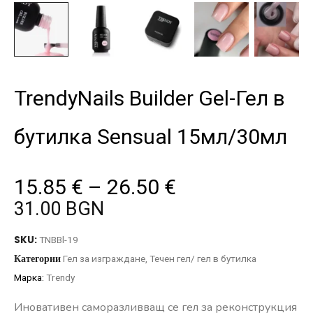
TrendyNails Builder Gel-Гел в
бутилка Sensual 15мл/30мл
15.85
€
–
26.50
€
31.00 BGN
SKU:
TNBBl-19
Категории
Гел за изграждане
,
Течен гел/ гел в бутилка
Марка:
Trendy
Иновативен саморазливващ се гел за реконструкция