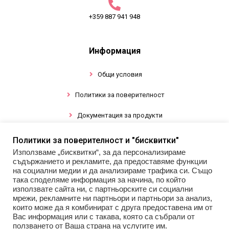
+359 887 941 948
Информация
Общи условия
Политики за поверителност
Документация за продукти
Политики за поверителност и "бисквитки"
Промоции
Използваме „бисквитки“, за да персонализираме
съдържанието и рекламите, да предоставяме функции
Гел лак
на социални медии и да анализираме трафика си. Също
така споделяме информация за начина, по който
използвате сайта ни, с партньорските си социални
Инструменти
мрежи, рекламните ни партньори и партньори за анализ,
които може да я комбинират с друга предоставена им от
Декорации за нокти
Вас информация или с такава, която са събрали от
ползването от Ваша страна на услугите им.