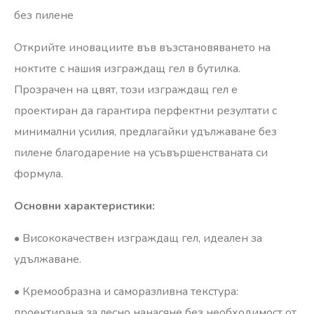
без пилене
Открийте иновациите във възстановяването на
ноктите с нашия изграждащ гел в бутилка.
Прозрачен на цвят, този изграждащ гел е
проектиран да гарантира перфектни резултати с
минимални усилия, предлагайки удължаване без
пилене благодарение на усъвършенстваната си
формула.
Основни характеристики:
•⁠ ⁠Висококачествен изграждащ гел, идеален за
удължаване.
•⁠ ⁠Кремообразна и саморазливна текстура:
проектирана за лесно нанасяне без необходимост от