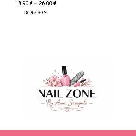
18.90
€
–
26.00
€
36.97 BGN