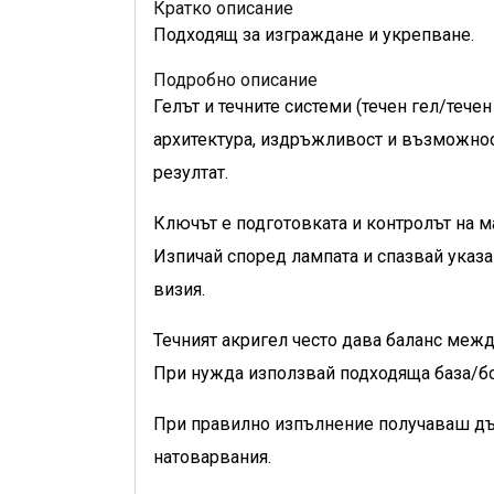
Кратко описание
Подходящ за изграждане и укрепване.
Подробно описание
Гелът и течните системи (течен гел/тече
архитектура, издръжливост и възможност
резултат.
Ключът е подготовката и контролът на ма
Изпичай според лампата и спазвай указ
визия.
Течният акригел често дава баланс между
При нужда използвай подходяща база/бо
При правилно изпълнение получаваш дъл
натоварвания.