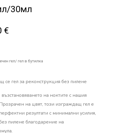
мл/30мл
0
€
ечен гел/ гел в бутилка
 се гел за реконструкция без пилене
възстановяването на ноктите с нашия
 Прозрачен на цвят, този изграждащ гел е
перфектни резултати с минимални усилия,
без пилене благодарение на
мула.