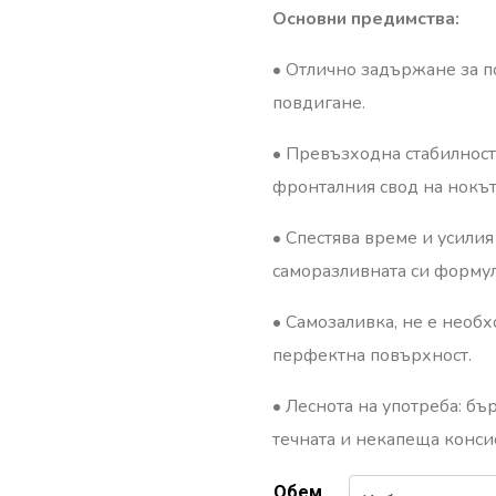
Основни предимства:
•⁠ ⁠Отлично задържане за п
повдигане.
•⁠ ⁠Превъзходна стабилно
фронталния свод на нокът
•⁠ ⁠Спестява време и усил
саморазливната си формул
•⁠ ⁠Самозаливка, не е нео
перфектна повърхност.
•⁠ ⁠Леснота на употреба: 
течната и некапеща конси
Обем