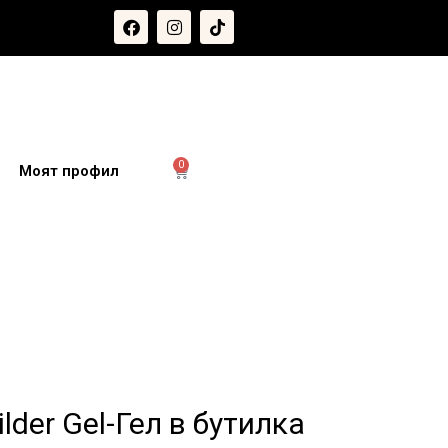
0
и
Моят профил
ilder Gel-Гел в бутилка