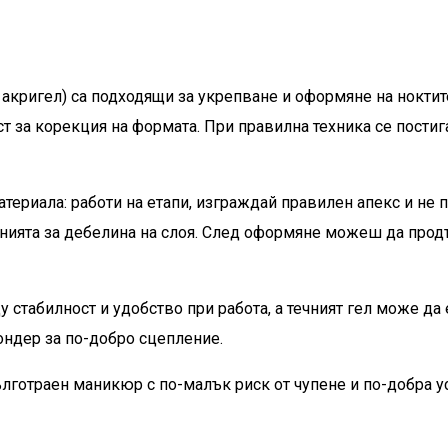
н акригел) са подходящи за укрепване и оформяне на ноктит
 за корекция на формата. При правилна техника се постиг
териала: работи на етапи, изграждай правилен апекс и не 
анията за дебелина на слоя. След оформяне можеш да прод
 стабилност и удобство при работа, а течният гел може да 
ндер за по-добро сцепление.
готраен маникюр с по-малък риск от чупене и по-добра 