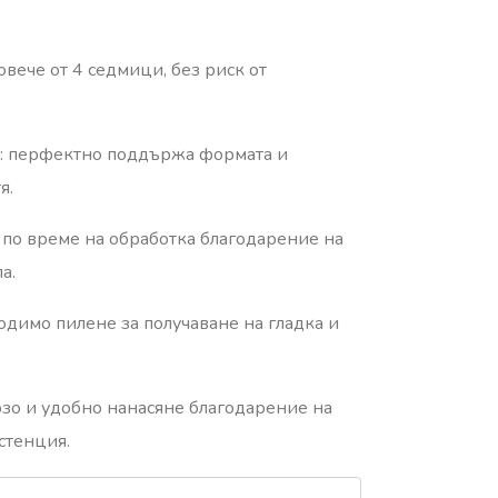
овече от 4 седмици, без риск от
ст: перфектно поддържа формата и
я.
ия по време на обработка благодарение на
а.
бходимо пилене за получаване на гладка и
бързо и удобно нанасяне благодарение на
стенция.