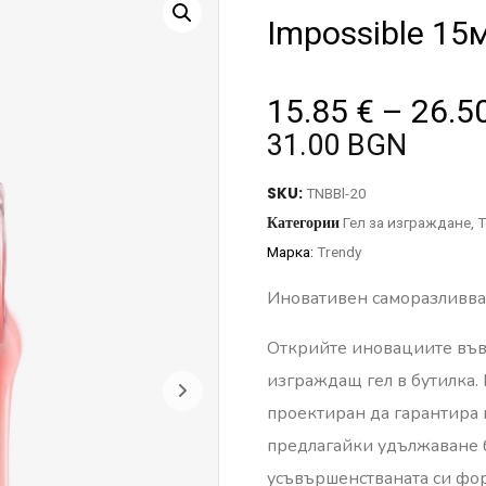
Impossible 15
15.85
€
–
26.5
31.00 BGN
SKU:
TNBBl-20
Категории
Гел за изграждане
,
Т
Марка:
Trendy
Иновативен саморазливващ
Открийте иновациите във 
изграждащ гел в бутилка.
проектиран да гарантира 
предлагайки удължаване 
усъвършенстваната си фор