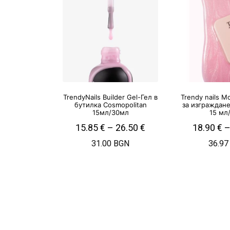
TrendyNails Builder Gel-Гел в
Trendy nails 
бутилка Cosmopolitan
за изграждане
15мл/30мл
15 мл
15.85
€
–
26.50
€
18.90
€
31.00 BGN
36.97