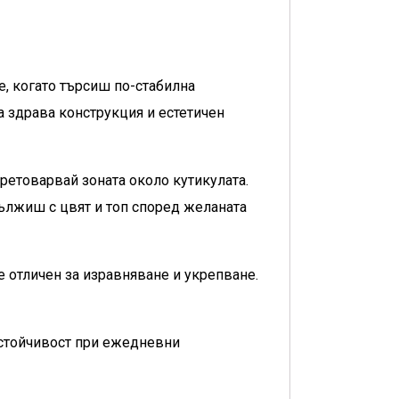
е, когато търсиш по-стабилна
а здрава конструкция и естетичен
претоварвай зоната около кутикулата.
ължиш с цвят и топ според желаната
е отличен за изравняване и укрепване.
устойчивост при ежедневни