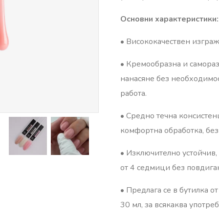
Основни характеристики:
•⁠ ⁠Висококачествен изгра
•⁠ ⁠Кремообразна и самора
нанасяне без необходимос
работа.
•⁠ ⁠Средно течна консисте
комфортна обработка, без
•⁠ ⁠Изключително устойчив
от 4 седмици без повдига
•⁠ ⁠Предлага се в бутилка 
30 мл, за всякаква употреб