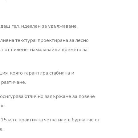
ждащ гел, идеален за удължаване.
зливна текстура: проектирана за лесно
т от пилене, намалявайки времето за
нция, която гарантира стабилна и
 разтичане.
, осигурява отлично задържане за повече
не.
от 15 мл с практична четка или в бурканче от
а.