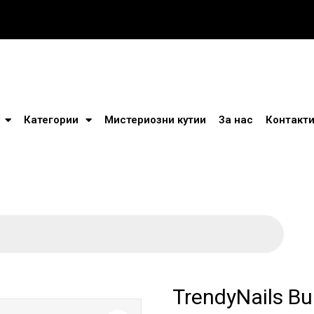
Категории
Мистериозни кутии
За нас
Контакт
TrendyNails Bu