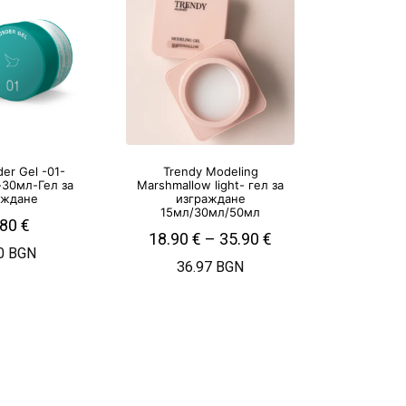
der Gel -01-
Trendy Modeling
-30мл-Гел за
Marshmallow light- гел за
аждане
изграждане
15мл/30мл/50мл
.80
€
18.90
€
–
35.90
€
0 BGN
36.97 BGN