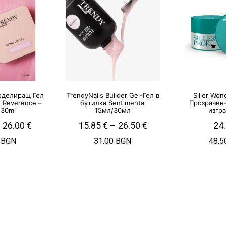
Моделиращ Гел
TrendyNails Builder Gel-Гел в
Siller Won
 Reverence –
бутилка Sentimental
Прозрачен
/30ml
15мл/30мл
изгр
–
26.00
€
15.85
€
–
26.50
€
24
 BGN
31.00 BGN
48.5