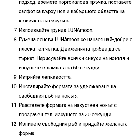
подход: вземете портокалова пръчка, поставете
салфетка върху нея и избършете областта на
кожичката и синусите.
Използвайте грунда LUNAmoon.
Гумена основа LUNAmoon
се нанася най-добре с
плоска гел четка. Движенията трябва да се
търкат. Нарисувайте всички синуси на нокътя и
изсушете в лампата за 60 секунди.
Изтрийте лепкавостта.
Инсталирайте формата за удължаване на
свободния ръб на нокътя.
Разстелете формата на изкуствен нокът с
прозрачен гел. Изсушете за 30 секунди.
Изпилете свободния ръб и придайте желаната
форма.