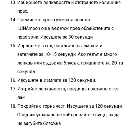
Избършете лепкавостта и отстранете излишния
прах.
Преминете през
гумената основа
LUNAmoon
още веднъж през обработените с
прах зони. Изсушете за 30 секунди.
Изравнете с гел, поставете в лампата и
затегнете за 10-15 секунди. Ако гелът е много
лепкав или съдържа блясък, прищипете на 20-та
секунда.
Изсушете в лампата за 120 секунди.
Изтрийте лепкавостта, преди да покриете с гел
лак.
Покрийте с горна част. Изсушете за 120 секунди.
След изсушаване не избърсвайте с нищо, за да
не загубите блясъка.