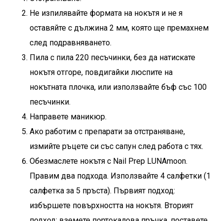
Не изпилявайте формата на нокътя и не я
оставяйте с дължина 2 мм, която ще премахнем
след подравняването.
Пила с пила 220 песъчинки, без да натискате
нокътя отгоре, повдигайки люспите на
нокътната плочка, или използвайте бъф със 100
песъчинки.
Направете маникюр.
Ако работим с препарати за отстраняване,
измийте ръцете си със сапун след работа с тях.
Обезмаслете нокътя с
Nail Prep LUNAmoon
.
Правим два подхода. Използвайте 4 салфетки (1
салфетка за 5 пръста). Първият подход:
избършете повърхността на нокътя. Вторият
подход: вземете портокалова пръчка, поставете