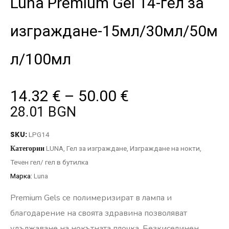
Luna Premium Gel 14-гел за
изграждане-15мл/30мл/50м
л/100мл
14.32
€
–
50.00
€
28.01 BGN
SKU:
LPG14
Категории
LUNA
,
Гел за изграждане
,
Изграждане на нокти
,
Течен гел/ гел в бутилка
Марка:
Luna
Premium Gels се полимеризират в лампа и
благодарение на своята здравина позволяват
удължаване на нокътната плочка. Безкиселинен