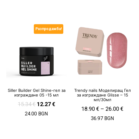
Разпродажба!
Siller Builder Gel Shine-гел за
Trendy nails Моделиращ Гел
изграждане 05 -15 мл
за изграждане Glisse – 15
мл/30мл
15.34
€
12.27
€
18.90
€
–
26.00
€
24.00 BGN
36.97 BGN