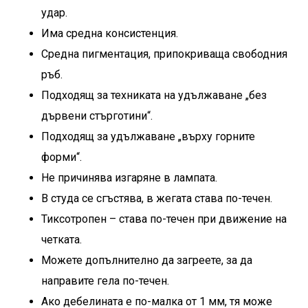
удар.
Има средна консистенция.
Средна пигментация, припокриваща свободния
ръб.
Подходящ за техниката на удължаване „без
дървени стърготини“.
Подходящ за удължаване „върху горните
форми“.
Не причинява изгаряне в лампата.
В студа се сгъстява, в жегата става по-течен.
Тиксотропен – става по-течен при движение на
четката.
Можете допълнително да загреете, за да
направите гела по-течен.
Ако дебелината е по-малка от 1 мм, тя може