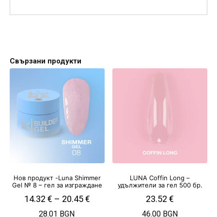
Свързани продукти
Нов продукт -Luna Shimmer
LUNA Coffin Long –
Gel № 8 – гел за изграждане
удължители за гел 500 бр.
14.32
€
–
20.45
€
23.52
€
28.01 BGN
46.00 BGN