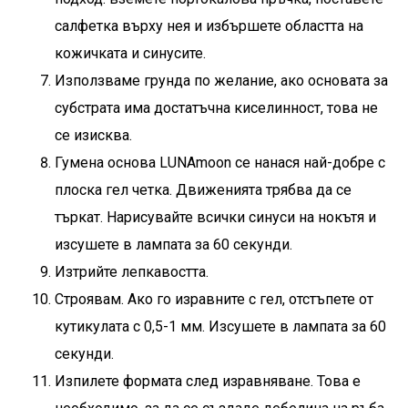
салфетка върху нея и избършете областта на
кожичката и синусите.
Използваме грунда по желание, ако основата за
субстрата има достатъчна киселинност, това не
се изисква.
Гумена основа LUNAmoon
се нанася най-добре с
плоска гел четка. Движенията трябва да се
търкат. Нарисувайте всички синуси на нокътя и
изсушете в лампата за 60 секунди.
Изтрийте лепкавостта.
Строявам. Ако го изравните с гел, отстъпете от
кутикулата с 0,5-1 мм. Изсушете в лампата за 60
секунди.
Изпилете формата след изравняване. Това е