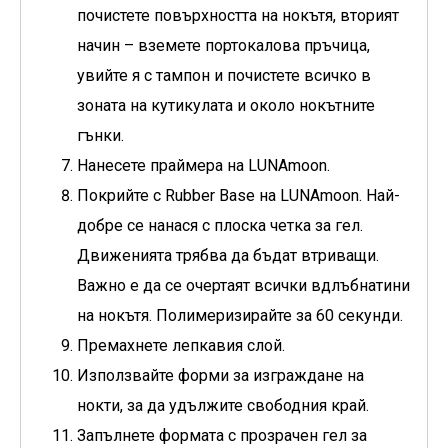
почистете повърхността на нокътя, вторият
начин – вземете портокалова пръчица,
увийте я с тампон и почистете всичко в
зоната на кутикулата и около нокътните
гънки.
Нанесете праймера на LUNAmoon.
Покрийте с Rubber Base на LUNAmoon. Най-
добре се нанася с плоска четка за гел.
Движенията трябва да бъдат втриващи.
Важно е да се очертаят всички вдлъбнатини
на нокътя. Полимеризирайте за 60 секунди.
Премахнете лепкавия слой.
Използвайте форми за изграждане на
нокти, за да удължите свободния край.
Запълнете формата с прозрачен гел за