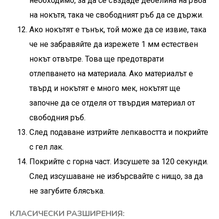
необходимо, за да се създаде дебелина на ръба
на нокътя, така че свободният ръб да се държи.
Ако нокътят е тънък, той може да се извие, така
че не забравяйте да изрежете 1 мм естествен
нокът отвътре. Това ще предотврати
отлепването на материала. Ако материалът е
твърд и нокътят е много мек, нокътят ще
започне да се отделя от твърдия материал от
свободния ръб.
След подаване изтрийте лепкавостта и покрийте
с гел лак.
Покрийте с горна част. Изсушете за 120 секунди.
След изсушаване не избърсвайте с нищо, за да
не загубите блясъка.
КЛАСИЧЕСКИ РАЗШИРЕНИЯ: