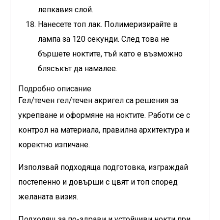
лепкавия слой.
Нанесете топ лак. Полимеризирайте в
лампа за 120 секунди. След това не
бършете ноктите, тъй като е възможно
блясъкът да намалее.
Подробно описание
Гел/течен гел/течен акригел са решения за
укрепване и оформяне на ноктите. Работи се с
контрол на материала, правилна архитектура и
коректно изпичане.
Използвай подходяща подготовка, изграждай
постепенно и довърши с цвят и топ според
желаната визия.
Подходящ за по-здрави и устойчиви нокти при