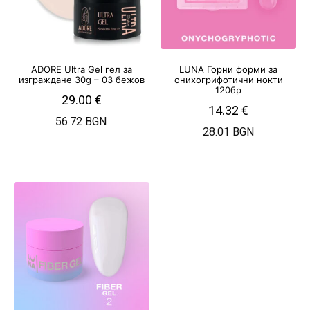
ADORE Ultra Gel гел за
LUNA Горни форми за
изграждане 30g – 03 бежов
онихогрифотични нокти
120бр
29.00
€
14.32
€
56.72 BGN
28.01 BGN