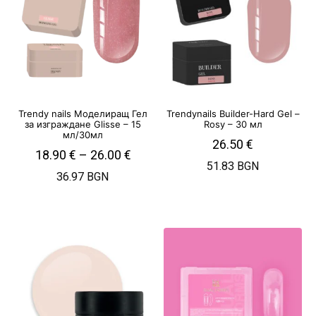
Trendy nails Моделиращ Гел
Trendynails Builder-Hard Gel –
за изграждане Glisse – 15
Rosy – 30 мл
мл/30мл
26.50
€
18.90
€
–
26.00
€
51.83 BGN
36.97 BGN