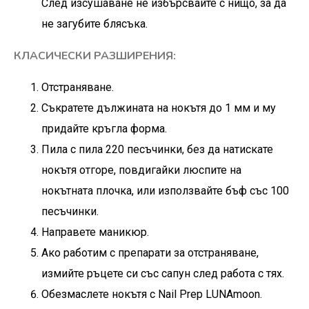
След изсушаване не избърсвайте с нищо, за да
не загубите блясъка.
КЛАСИЧЕСКИ РАЗШИРЕНИЯ:
Отстраняване.
Съкратете дължината на нокътя до 1 мм и му
придайте кръгла форма.
Пила с пила 220 песъчинки, без да натискате
нокътя отгоре, повдигайки люспите на
нокътната плочка, или използвайте бъф със 100
песъчинки.
Направете маникюр.
Ако работим с препарати за отстраняване,
измийте ръцете си със сапун след работа с тях.
Обезмаслете нокътя с
Nail Prep LUNAmoon
.