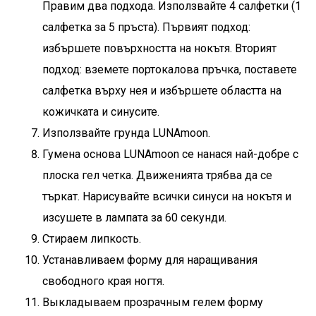
Правим два подхода. Използвайте 4 салфетки (1
салфетка за 5 пръста). Първият подход:
избършете повърхността на нокътя. Вторият
подход: вземете портокалова пръчка, поставете
салфетка върху нея и избършете областта на
кожичката и синусите.
Използвайте грунда LUNAmoon.
Гумена основа LUNAmoon
се нанася най-добре с
плоска гел четка. Движенията трябва да се
търкат. Нарисувайте всички синуси на нокътя и
изсушете в лампата за 60 секунди.
Стираем липкость.
Устанавливаем форму для наращивания
свободного края ногтя.
Выкладываем прозрачным гелем форму