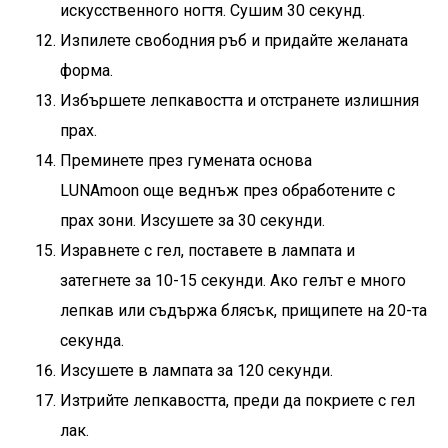
искусственного ногтя. Сушим 30 секунд.
Изпилете свободния ръб и придайте желаната
форма.
Избършете лепкавостта и отстранете излишния
прах.
Преминете през
гумената основа
LUNAmoon
още веднъж през обработените с
прах зони. Изсушете за 30 секунди.
Изравнете с гел, поставете в лампата и
затегнете за 10-15 секунди. Ако гелът е много
лепкав или съдържа блясък, прищипете на 20-та
секунда.
Изсушете в лампата за 120 секунди.
Изтрийте лепкавостта, преди да покриете с гел
лак.