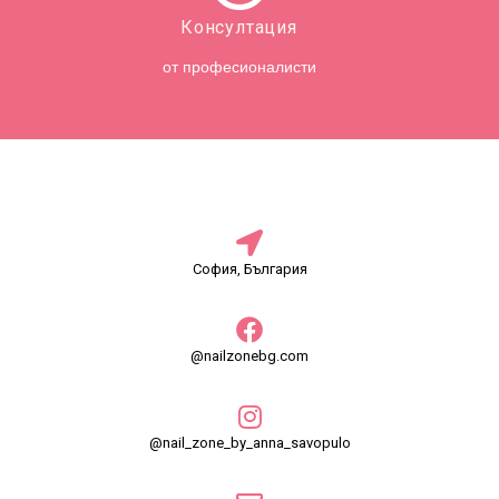
Консултация
от професионалисти
София, България
@nailzonebg.com
@nail_zone_by_anna_savopulo