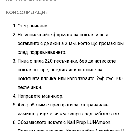
КОНСОЛИДАЦИЯ:
Отстраняване.
Не изпилявайте формата на нокътя и не я
оставяйте с дължина 2 мм, която ще премахнем
след подравняването.
Пила с пила 220 песъчинки, без да натискате
нокътя отгоре, повдигайки люспите на
нокътната плочка, или използвайте бъф със 100
песъчинки.
Направете маникюр.
Ако работим с препарати за отстраняване,
измийте ръцете си със сапун след работа с тях.
Обезмаслете нокътя с
Nail Prep LUNAmoon
.