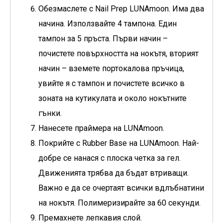
Обезмаслете с Nail Prep LUNAmoon. Има два
начина. Използвайте 4 тампона. Един
тампон за 5 пръста. Първи начин –
почистете повърхността на нокътя, вторият
начин – вземете портокалова пръчица,
увийте я с тампон и почистете всичко в
зоната на кутикулата и около нокътните
гънки.
Нанесете праймера на LUNAmoon.
Покрийте с Rubber Base на LUNAmoon. Най-
добре се нанася с плоска четка за гел.
Движенията трябва да бъдат втриващи.
Важно е да се очертаят всички вдлъбнатини
на нокътя. Полимеризирайте за 60 секунди.
Премахнете лепкавия слой.