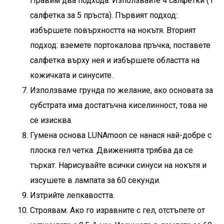
Правим два подхода. Използвайте 4 салфетки (1
салфетка за 5 пръста). Първият подход:
избършете повърхността на нокътя. Вторият
подход: вземете портокалова пръчка, поставете
салфетка върху нея и избършете областта на
кожичката и синусите.
Използваме грунда по желание, ако основата за
субстрата има достатъчна киселинност, това не
се изисква.
Гумена основа LUNAmoon
се нанася най-добре с
плоска гел четка. Движенията трябва да се
търкат. Нарисувайте всички синуси на нокътя и
изсушете в лампата за 60 секунди.
Изтрийте лепкавостта.
Строявам. Ако го изравните с гел, отстъпете от