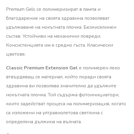
Premium Gels се полимеризират в лампа и
благодарение на своята здравина позволяват
удължаване на нокътната плочка. Безкиселинен
състав. Устойчиви на механични повреди.
Консистенцията им е средно гъста. Класически
цветове.
Classic Premium Extension Gel
е полимерен леко
втвърдяващ се материал, който поради своята
здравина ви позволява значително да удължите
нокътната плочка. Той съдържа фотоинициатори,
които задействат процеса на полимеризация, когато
са изложени на ултравиолетова светлина с
определена дължина на вълната.