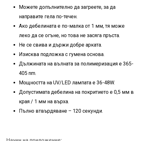
Можете допълнително да загреете, за да
направите гела по-течен.
Ако дебелината е по-малка от 1 мм, тя може
леко да се огъне, но това не засяга пръста.
Не се свива и държи добре арката.
Изисква
подложка с гумена основа
.
Дължината на вълната за полимеризация е 365-
405 nm.
Мощността на UV/LED лампата е 36-48W.
Допустимата дебелина на покритието е 0,5 мм в
края / 1 мм на върха.
Пълно втвърдяване – 120 секунди.
Начин на приложение: