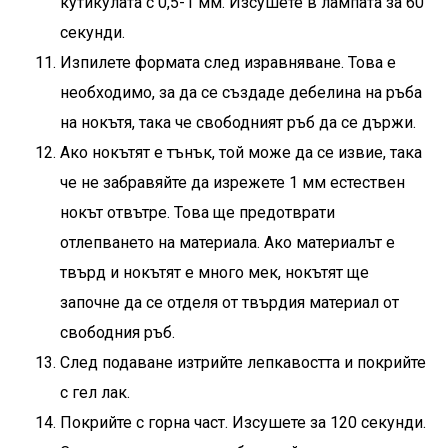
кутикулата с 0,5-1 мм. Изсушете в лампата за 60
секунди.
Изпилете формата след изравняване. Това е
необходимо, за да се създаде дебелина на ръба
на нокътя, така че свободният ръб да се държи.
Ако нокътят е тънък, той може да се извие, така
че не забравяйте да изрежете 1 мм естествен
нокът отвътре. Това ще предотврати
отлепването на материала. Ако материалът е
твърд и нокътят е много мек, нокътят ще
започне да се отделя от твърдия материал от
свободния ръб.
След подаване изтрийте лепкавостта и покрийте
с гел лак.
Покрийте с горна част. Изсушете за 120 секунди.