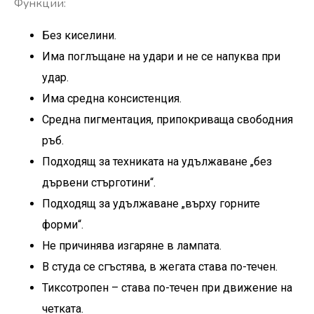
Функции:
Без киселини.
Има поглъщане на удари и не се напуква при
удар.
Има средна консистенция.
Средна пигментация, припокриваща свободния
ръб.
Подходящ за техниката на удължаване „без
дървени стърготини“.
Подходящ за удължаване „върху горните
форми“.
Не причинява изгаряне в лампата.
В студа се сгъстява, в жегата става по-течен.
Тиксотропен – става по-течен при движение на
четката.