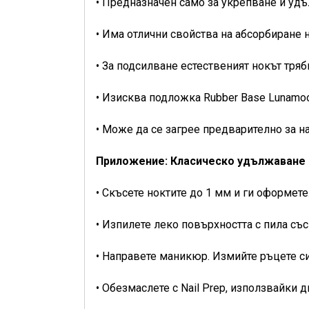
• Предназначен само за укрепване и уд
• Има отлични свойства на абсорбиране 
• За подсилване естественият нокът тряб
• Изисква подложка Rubber Base Lunamo
• Може да се загрее предварително за н
Приложение: Класическо удължаване 
• Скъсете ноктите до 1 мм и ги оформете
• Изпилете леко повърхността с пила съ
• Направете маникюр. Измийте ръцете си
• Обезмаслете с Nail Prep, използвайки 