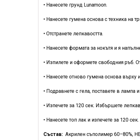
• Нанесете грунд Lunamoon.
• Нанесете гумена основа с техника на тр
• Отстранете лепкавостта.
• Нанесете формата за нокътя и я напълн
• Изпилете и оформете свободния ръб. От
• Нанесете отново гумена основа върху и
• Подравнете с гела, поставете в лампа и
• Изпечете за 120 сек. Избършете лепка
• Нанесете топ лак и изпечете за 120 сек
Състав:
Акрилен съполимер 60–80%, H