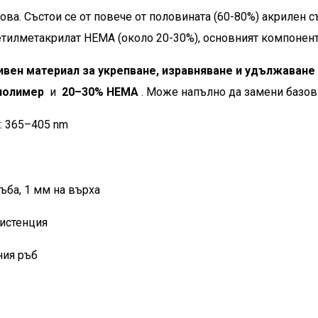
снова. Състои се от повече от половината (60-80%) акрилен
етилметакрилат HEMA (около 20-30%), основният компонент
тивен материал за укрепване, изравняване и удължаване 
полимер
и
20–30% HEMA
. Може напълно да замени базови
: 365–405 nm
ръба, 1 мм на върха
систенция
ния ръб