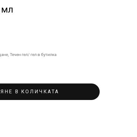
 мл
дане
,
Течен гел/ гел в бутилка
ЯНЕ В КОЛИЧКАТА