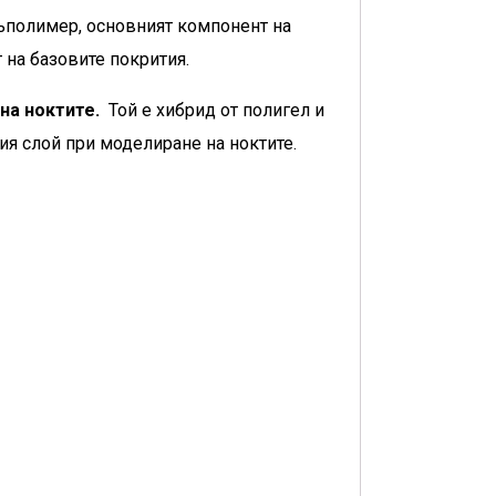
 съполимер, основният компонент на
 на базовите покрития.
на ноктите.
Той е хибрид от полигел и
я слой при моделиране на ноктите.