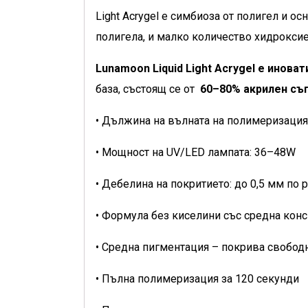
Light Acrygel е симбиоза от полигел и о
полигела, и малко количество хидрокси
Lunamoon Liquid Light Acrygel е инова
база, състоящ се от
60–80% акрилен съ
• Дължина на вълната на полимеризация
• Мощност на UV/LED лампата: 36–48W
• Дебелина на покритието: до 0,5 мм по 
• Формула без киселини със средна кон
• Средна пигментация – покрива свобод
• Пълна полимеризация за 120 секунди