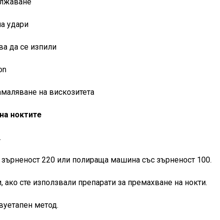
ължаване
на удари
ва да се изпили
on
амаляване на вискозитета
на ноктите
.
с зърненост 220 или полираща машина със зърненост 100.
, ако сте използвали препарати за премахване на нокти.
двуетапен метод.