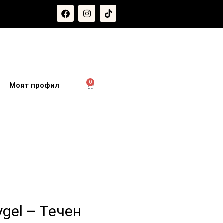
0
и
Моят профил
ygel – Tечен