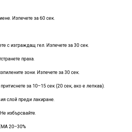
иене. Изпечете за 60 сек.
ете с изграждащ гел. Изпечете за 30 сек.
странете праха.
зпилените зони. Изпечете за 30 сек.
 притиснете за 10–15 сек (20 сек, ако е лепкав).
вия слой преди лакиране.
. Не избърсвайте.
EMA 20–30%