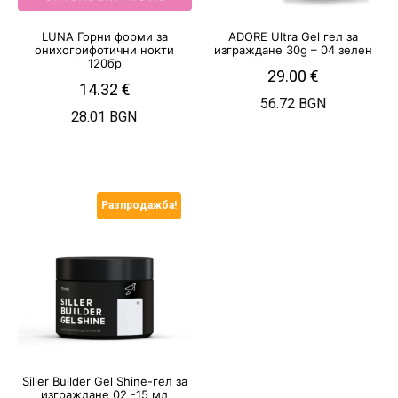
LUNA Горни форми за
ADORE Ultra Gel гел за
онихогрифотични нокти
изграждане 30g – 04 зелен
120бр
29.00
€
14.32
€
56.72 BGN
28.01 BGN
Разпродажба!
Siller Builder Gel Shine-гел за
изграждане 02 -15 мл