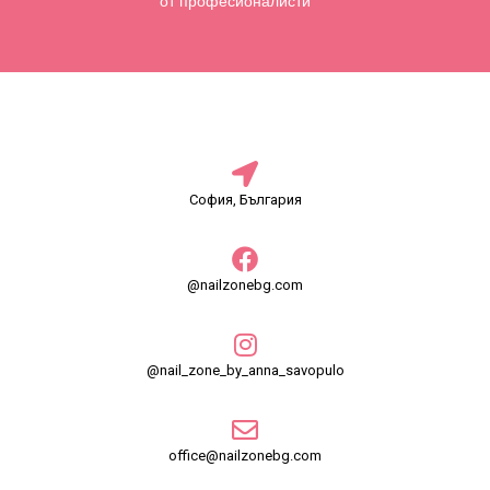
от професионалисти
София, България
@nailzonebg.com
@nail_zone_by_anna_savopulo
office@nailzonebg.com