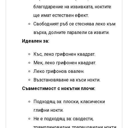
благодарение на извивката, ноктите
ще имат естествен ефект.
Свободният ръб се стеснява леко към
върха, долните паралели са извити.
Идеален за:
Къс, леко грифонен квадрат.
Мек, леко грифонен квадрат.
Леко грифонов овален.
Възстановяване на къси нокти.
Съвместимост с нокътни плочи:
Подходящ за: плоски, класически
глифни нокти.
Не е подходящ за: сводести,
трамплиновидни, трапецовидни нокти