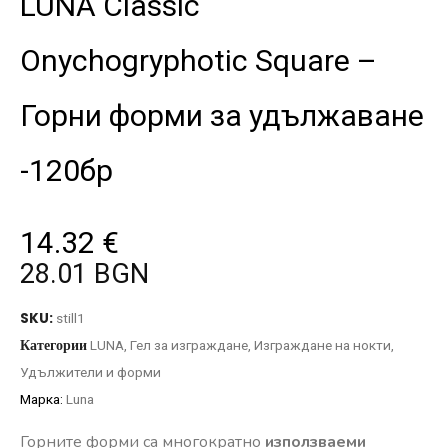
LUNA Classic
Onychogryphotic Square –
Горни форми за удължаване
-120бр
14.32
€
28.01 BGN
SKU:
still1
Категории
LUNA
,
Гел за изграждане
,
Изграждане на нокти
,
Удължители и форми
Марка:
Luna
Горните форми са многократно
използваеми