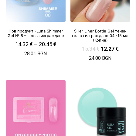
Нов продукт -Luna Shimmer
Siller Liner Bottle Gel течен
Gel № 8 – гел за изграждане
гел за изграждане 04 -15 мл
(Копие)
14.32
€
–
20.45
€
15.34
€
12.27
€
28.01 BGN
24.00 BGN