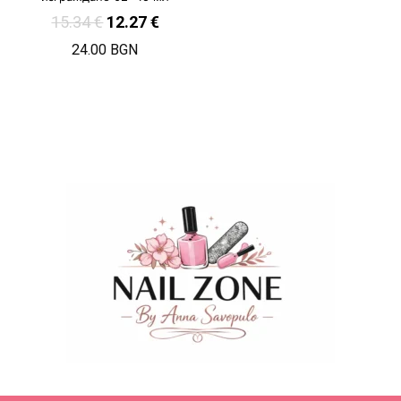
15.34
€
12.27
€
24.00 BGN