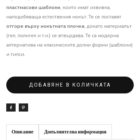
пластмасови шаблони
, които имат извивка,
наподобяваща естествения нокът. Те се поставят
отгоре върху нокътната плочка
, докато материалът
(гел, полигел и т.н.) се втвърдява. Те са модерна
алтернатива на класическите
долни форми
(шаблони)
и типси.
ДОБАВЯНЕ В КОЛИЧКАТА
Описание
Допълнителна информация