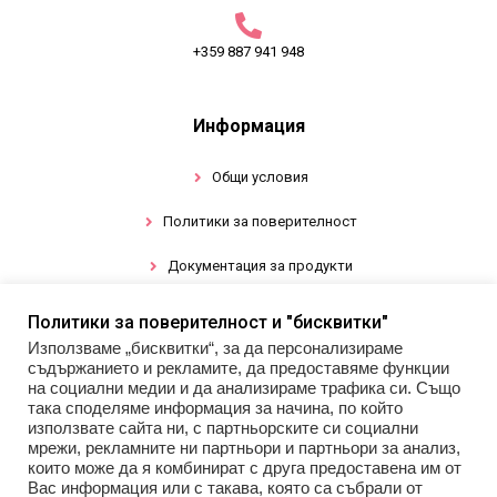
+359 887 941 948
Информация
Общи условия
Политики за поверителност
Документация за продукти
Политики за поверителност и "бисквитки"
Промоции
Използваме „бисквитки“, за да персонализираме
съдържанието и рекламите, да предоставяме функции
Гел лак
на социални медии и да анализираме трафика си. Също
така споделяме информация за начина, по който
използвате сайта ни, с партньорските си социални
Инструменти
мрежи, рекламните ни партньори и партньори за анализ,
които може да я комбинират с друга предоставена им от
Декорации за нокти
Вас информация или с такава, която са събрали от