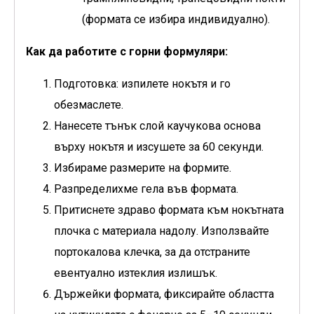
(формата се избира индивидуално).
Как да работите с горни формуляри:
Подготовка: изпилете нокътя и го
обезмаслете.
Нанесете тънък слой
каучукова основа
върху нокътя и изсушете за 60 секунди.
Избираме размерите на формите.
Разпределихме гела във формата.
Притиснете здраво формата към нокътната
плочка с материала надолу. Използвайте
портокалова клечка, за да отстраните
евентуално изтеклия излишък.
Държейки формата, фиксирайте областта