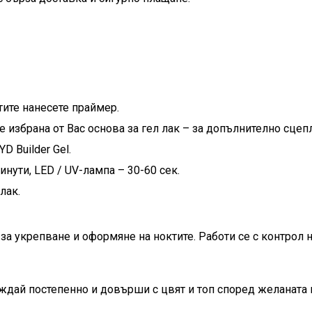
тите нанесете праймер.
е избрана от Вас основа за гел лак – за допълнително сцеп
 Builder Gel.
нути, LED / UV-лампа – 30-60 сек.
лак.
за укрепване и оформяне на ноктите. Работи се с контрол 
ждай постепенно и довърши с цвят и топ според желаната 