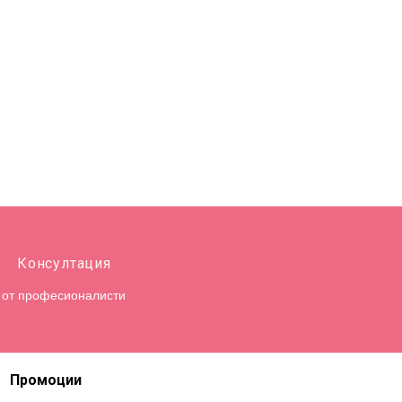
Консултация
от професионалисти
Промоции