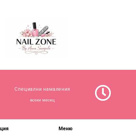
Специални намаления
всеки месец
ция
Меню