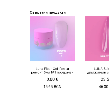
Свързани продукти
Luna Fiber Gel-Гел за
LUNA Stil
ремонт 5мл №1 прозрачен
удължители за
8.00
€
23.
15.65 BGN
46.00