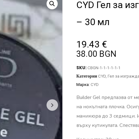
CYD Гел за из
– 30 мл
19.43
€
38.00 BGN
SKU:
CBGN-1-1-1-1-1-1
Категории
CYD
,
Гел за изгражд
Марка:
CYD
Builder Gel предпазва от 
на нокътната плочка.
Осиг
маникюра до 3 седмици.
върху кутикулата.
Спестяв