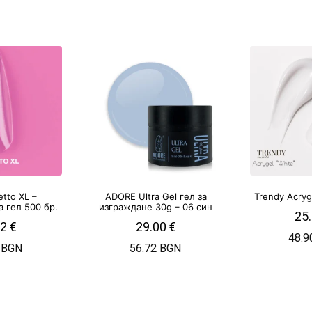
etto XL –
ADORE Ultra Gel гел за
Trendy Acry
 гел 500 бр.
изграждане 30g – 06 син
25
52
€
29.00
€
48.9
 BGN
56.72 BGN