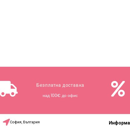
Безплатна доставка
над 100€ до офис
София, България
Информа