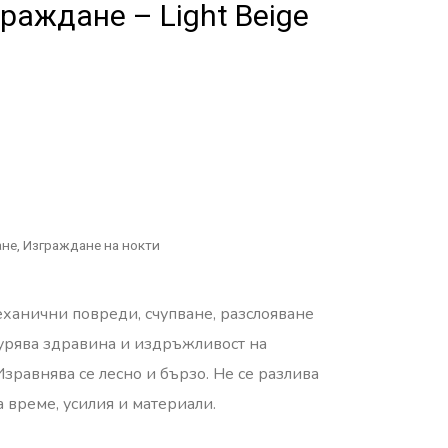
граждане – Light Beige
ане
,
Изграждане на нокти
механични повреди, счупване, разслояване
урява здравина и издръжливост на
Изравнява се лесно и бързо.
Не се разлива
а време, усилия и материали.