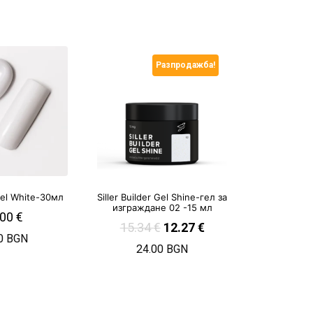
Разпродажба!
gel White-30мл
Siller Builder Gel Shine-гел за
изграждане 02 -15 мл
.00
€
15.34
€
12.27
€
0 BGN
24.00 BGN