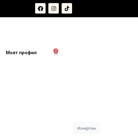
0
и
Моят профил
Изчерпан