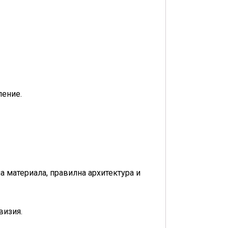
ление.
на материала, правилна архитектура и
визия.