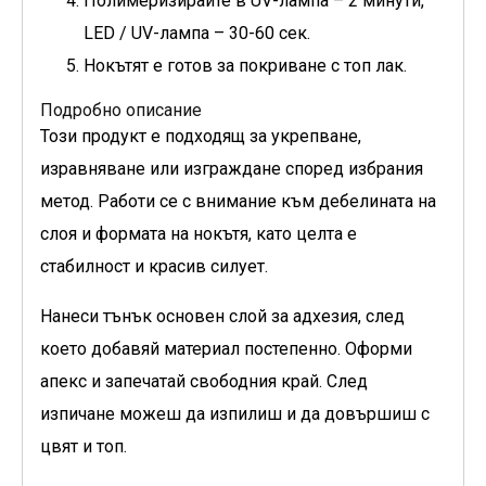
Полимеризирайте в UV-лампа – 2 минути,
LED / UV-лампа – 30-60 сек.
Нокътят е готов за покриване с топ лак.
Подробно описание
Този продукт е подходящ за укрепване,
изравняване или изграждане според избрания
метод. Работи се с внимание към дебелината на
слоя и формата на нокътя, като целта е
стабилност и красив силует.
Нанеси тънък основен слой за адхезия, след
което добавяй материал постепенно. Оформи
апекс и запечатай свободния край. След
изпичане можеш да изпилиш и да довършиш с
цвят и топ.