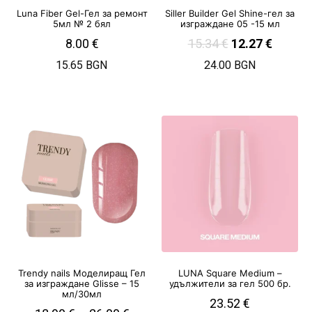
Luna Fiber Gel-Гел за ремонт
Siller Builder Gel Shine-гел за
5мл № 2 бял
изграждане 05 -15 мл
8.00
€
15.34
€
12.27
€
15.65 BGN
24.00 BGN
Trendy nails Моделиращ Гел
LUNA Square Medium –
за изграждане Glisse – 15
удължители за гел 500 бр.
мл/30мл
23.52
€