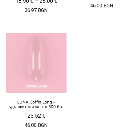
18.90
€
–
26.00
€
46.00 BGN
36.97 BGN
LUNA Coffin Long –
удължители за гел 500 бр.
23.52
€
46.00 BGN