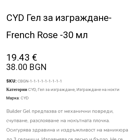
CYD Гел за изграждане-
French Rose -30 мл
19.43
€
38.00 BGN
SKU:
CBGN-1-1-1-1-1-1-1-1-1
Категории
CYD
,
Гел за изграждане
,
Изграждане на нокти
Марка:
CYD
Builder Gel предпазва от механични повреди,
счупване, разслояване на нокътната плочка.
Осигурява здравина и издръжливост на маникюра
до 3 седмици.
Изравнява се лесно и бързо.
Не се