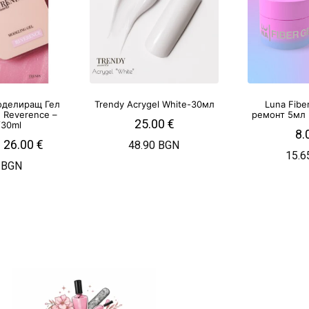
Моделиращ Гел
Trendy Acrygel White-30мл
Luna Fibe
 Reverence –
ремонт 5мл
25.00
€
/30ml
8.
–
26.00
€
48.90 BGN
15.6
 BGN