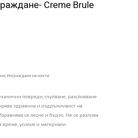
граждане- Creme Brule
ане
,
Изграждане на нокти
механични повреди, счупване, разслояване
урява здравина и издръжливост на
Изравнява се лесно и бързо.
Не се разлива
а време, усилия и материали.