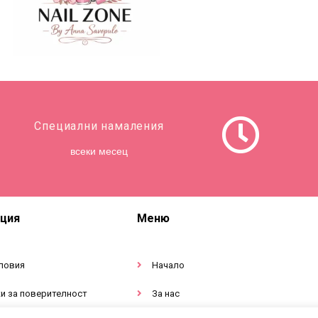
Специални намаления
всеки месец
ция
Меню
ловия
Начало
и за поверителност
За нас