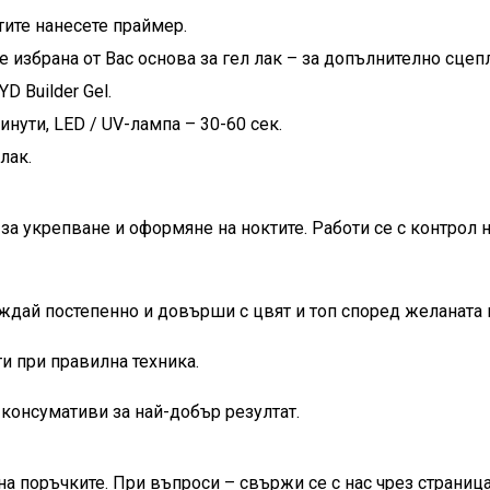
тите нанесете праймер.
е избрана от Вас основа за гел лак – за допълнително сцеп
 Builder Gel.
нути, LED / UV-лампа – 30-60 сек.
лак.
за укрепване и оформяне на ноктите. Работи се с контрол 
ждай постепенно и довърши с цвят и топ според желаната 
и при правилна техника.
консумативи за най-добър резултат.
на поръчките. При въпроси – свържи се с нас чрез страница