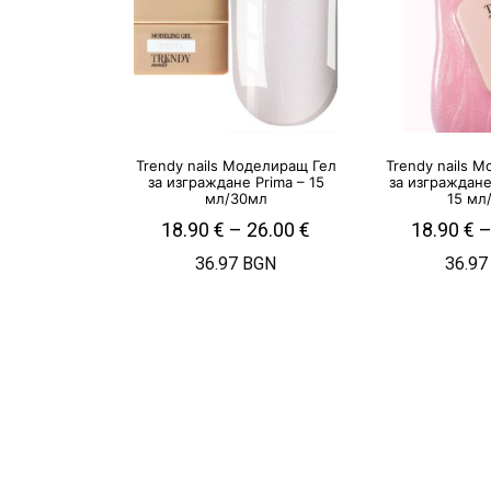
Trendy nails Моделиращ Гел
Trendy nails 
за изграждане Prima – 15
за изграждане
мл/30мл
15 мл
18.90
€
–
26.00
€
18.90
€
36.97 BGN
36.97