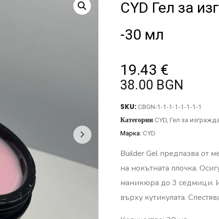
CYD Гел за из
-30 мл
19.43
€
38.00 BGN
SKU:
CBGN-1-1-1-1-1-1-1-1
Категории
CYD
,
Гел за изгражд
Марка:
CYD
Builder Gel предпазва от 
на нокътната плочка.
Осиг
маникюра до 3 седмици.
върху кутикулата.
Спестяв