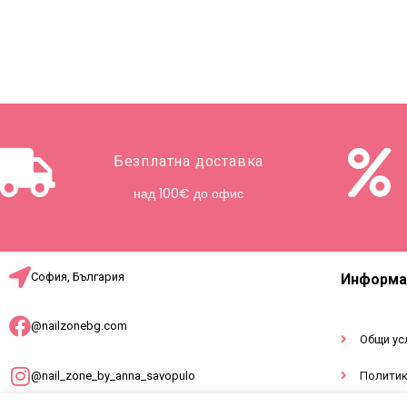
Безплатна доставка
над 100€ до офис
София, България
Информа
@nailzonebg.com
Общи ус
@nail_zone_by_anna_savopulo
Политик