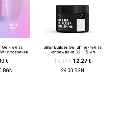
r Gel-Гел за
Siller Builder Gel Shine-гел за
 №1 прозрачен
изграждане 02 -15 мл
00
€
15.34
€
12.27
€
5 BGN
24.00 BGN