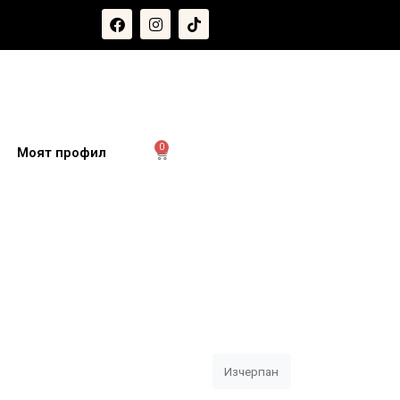
0
и
Моят профил
Изчерпан