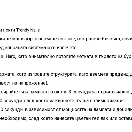
 нокти Trendy Nails
авете маникюр, оформете ноктите, отстранете блясъка, почи
д избраната система и го изпечете.
el Hard, като внимателно потопите четката в гърлото на бурк
ормата, като изградите структурата, като вземете предвид
ивост на напрежение).
ксирайте ги в лампата за около 3 секунди за първоначално 
20 секунди, след което извършете пълна полимеризация.
0 секунди, в зависимост от мощността на лампата и дебели
 необходимо, след което нанесете цветен гел лак или оста