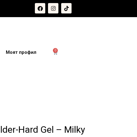
0
и
Моят профил
lder-Hard Gel – Milky