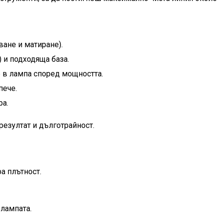
ване и матиране).
 и подходяща база.
е в лампа според мощността.
пече.
ра.
резултат и дълготрайност.
а плътност.
лампата.