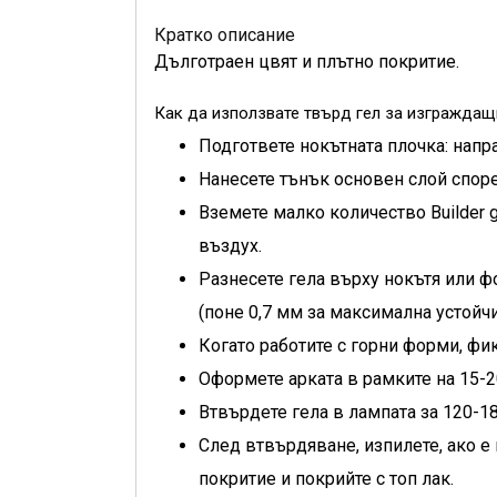
Кратко описание
Дълготраен цвят и плътно покритие.
Как да използвате твърд гел за изграждащи
Подгответе нокътната плочка: напр
Нанесете тънък основен слой споре
Вземете малко количество Builder g
въздух.
Разнесете гела върху нокътя или ф
(поне 0,7 мм за максимална устойч
Когато работите с горни форми, фи
Оформете арката в рамките на 15-
Втвърдете гела в лампата за 120-18
След втвърдяване, изпилете, ако е
покритие и покрийте с топ лак.