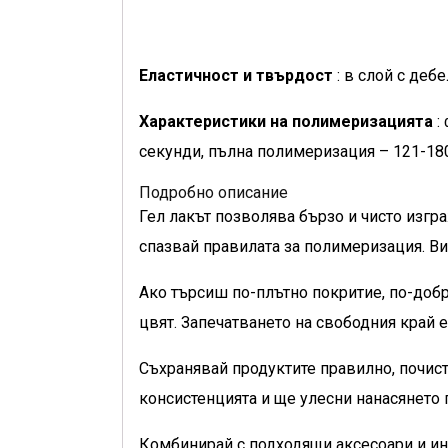
Еластичност и твърдост
: в слой с деб
Характеристики на полимеризацията
:
секунди, пълна полимеризация – 121-18
Подробно описание
Гел лакът позволява бързо и чисто изгр
спазвай правилата за полимеризация. Ви
Ако търсиш по-плътно покритие, по-добр
цвят. Запечатването на свободния край е
Съхранявай продуктите правилно, почист
консистенцията и ще улесни нанасянето
Комбинирай с подходящи аксесоари и ин