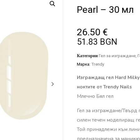
Pearl – 30 мл
26.50
€
51.83 BGN
Категории
Гел за изграждане
,
Г
Марка:
Trendy
Изграждащ гел Hard Milky
ноктите от Trendy Nails
Млечно Бял гел
Гел за изграждане/Твърд г
силен течен моделиращ ге
Той принадлежи към линия
предназначена за маникю