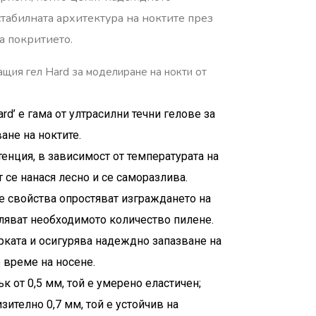
табилната архитектура на ноктите през
а покритието.
щия гел Hard за моделиране на нокти от
Hard’ е гама от ултрасилни течни гелове за
ане на ноктите.
енция, в зависимост от температурата на
 се нанася лесно и се саморазлива.
 свойства опростяват изграждането на
аляват необходимото количество пилене.
рката и осигурява надеждно запазване на
 време на носене.
к от 0,5 мм, той е умерено еластичен;
зително 0,7 мм, той е устойчив на