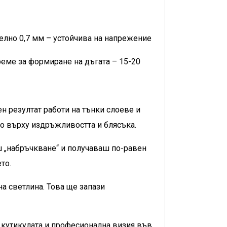
телно 0,7 мм – устойчива на напрежение
реме за формиране на дъгата – 15-20
н резултат работи на тънки слоеве и
но върху издръжливостта и блясъка.
ш „набръчкване“ и получаваш по-равен
то.
а светлина. Това ще запази
 кутикулата и професионална визия във