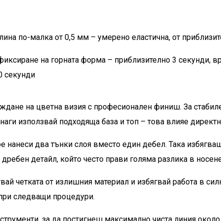
елина по-малка от 0,5 мм – умерено еластична, от приблизи
 фиксиране на горната форма – приблизително 3 секунди, в
0 секунди
аждане на цветна визия с професионален финиш. За стабиле
наги използвай подходяща база и топ – това влияе директ
е нанеси два тънки слоя вместо един дебел. Така избягва
 дребен детайл, който често прави голяма разлика в носене
вай четката от излишния материал и избягвай работа в силн
 при следващи процедури.
струменти, за да постигнеш максимално чиста линия около