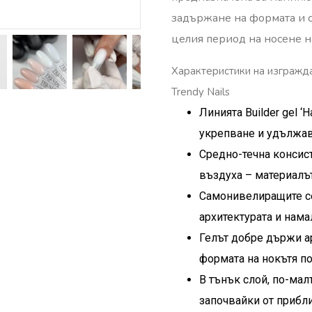
задържане на формата и с
целия период на носене н
Характеристики на изгражда
Trendy Nails
Линията Builder gel ‘
укрепване и удължав
Средно-течна консист
въздуха – материалът
Самонивелиращите се
архитектурата и нам
Гелът добре държи а
формата на нокътя по
В тънък слой, по-малъ
започвайки от прибли