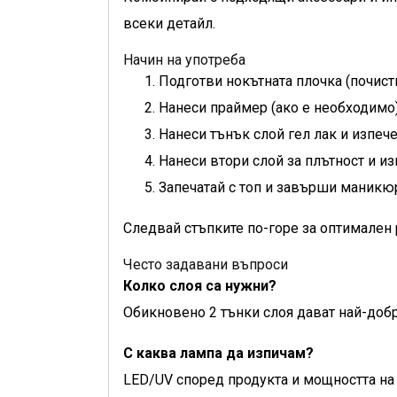
всеки детайл.
Начин на употреба
Подготви нокътната плочка (почист
Нанеси праймер (ако е необходимо)
Нанеси тънък слой гел лак и изпеч
Нанеси втори слой за плътност и из
Запечатай с топ и завърши маникю
Следвай стъпките по-горе за оптимален 
Често задавани въпроси
Колко слоя са нужни?
Обикновено 2 тънки слоя дават най-добр
С каква лампа да изпичам?
LED/UV според продукта и мощността на 