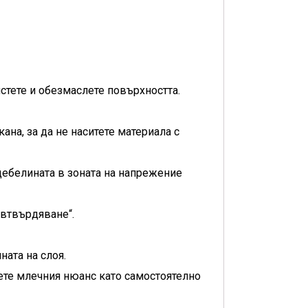
стете и обезмаслете повърхността.
ана, за да не наситете материала с
 дебелината в зоната на напрежение
„втвърдяване“.
ната на слоя.
вете млечния нюанс като самостоятелно