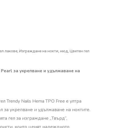
ел лакове
,
Изграждане на нокти
,
нюд
,
Цветен гел
 Pearl за укрепване и удължаване на
ел Trendy Nails Hema TPO Free е ултра
л за укрепване и удължаване на ноктите.
та гел за изграждане „Твърд“,
ристи, които ценят надеждното