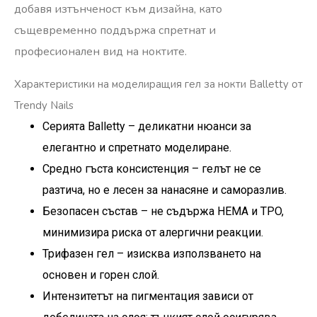
добавя изтънченост към дизайна, като
същевременно поддържа спретнат и
професионален вид на ноктите.
Характеристики на моделиращия гел за нокти Balletty от
Trendy Nails
Серията Balletty – деликатни нюанси за
елегантно и спретнато моделиране.
Средно гъста консистенция – гелът не се
разтича, но е лесен за нанасяне и саморазлив.
Безопасен състав – не съдържа HEMA и TPO,
минимизира риска от алергични реакции.
Трифазен гел – изисква използването на
основен и горен слой.
Интензитетът на пигментация зависи от