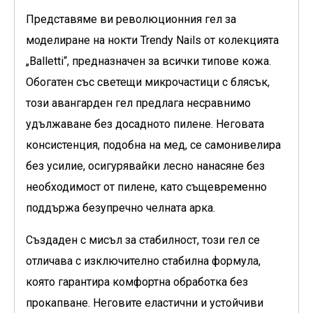
Представяме ви революционния гел за
моделиране на нокти Trendy Nails от колекцията
„Balletti“, предназначен за всички типове кожа.
Обогатен със светещи микрочастици с блясък,
този авангарден гел предлага несравнимо
удължаване без досадното пилене. Неговата
консистенция, подобна на мед, се самонивелира
без усилие, осигурявайки лесно нанасяне без
необходимост от пилене, като същевременно
поддържа безупречно челната арка.
Създаден с мисъл за стабилност, този гел се
отличава с изключително стабилна формула,
която гарантира комфортна обработка без
прокапване. Неговите еластични и устойчиви