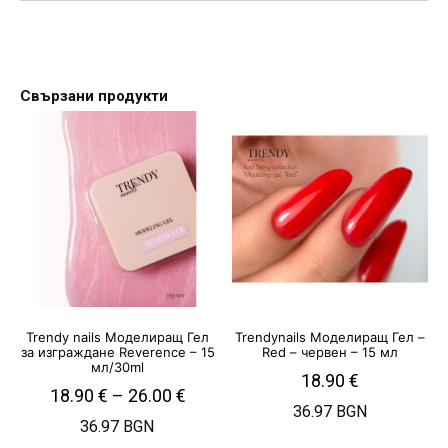
Свързани продукти
Trendy nails Моделиращ Гел
Trendynails Моделиращ Гел –
за изграждане Reverence – 15
Red – червен – 15 мл
мл/30ml
18.90
€
18.90
€
–
26.00
€
36.97 BGN
36.97 BGN