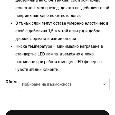
дебелината на слоя: тънкият слой осигурява
естествен, мек преход, докато по-дебелият слой
покрива напълно нокътното легло.
В тънък слой гелът остава умерено еластичен; в
слой с дебелина 1,5 мм той е твърд и добре
държи формата и извивката си.
Ниска температура – минимално нагряване в
стандартна LED лампа, възможно е леко
нагряване при работа с мощен LED фенер на
чувствителни клиенти.
Обем