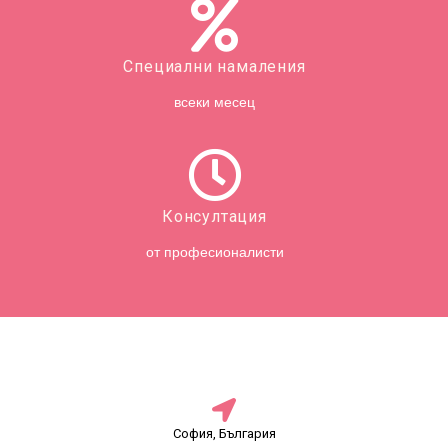
Специални намаления
всеки месец
Консултация
от професионалисти
София, България