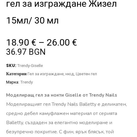
гел за изграждане Жизел
15мл/ 30 мл
18.90
€
–
26.00
€
36.97 BGN
SKU:
Trendy-Giselle
Категории
Гел за изграждане
,
нюд
,
Цветен гел
Марка:
Trendy
Моделиращ гел за нокти Giselle от Trendy Nails
Моделиращият гел Trendy Nails Balletty е деликатен,
средно дебел камуфлажен материал от серията
Balletty, създаден за елегантно моделиране и
безупречно покритие. С фин, ярък блясък, той