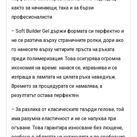
както за начинаещи, така и за бързи
професионалисти.
– Soft Builder Gel държи формата си перфектно и
не се разтича върху страничните ролки, дори ако
го нанесете върху четирите пръста на ръката
преди полимеризация. Това осигурява огромна
икономия на време: нанася се, изравнява и се
изпраща в лампата на цялата ръка наведнъж.
Времето за процедурата се намалява, а
резултатът остава перфектен.
– За разлика от класическите твърди гелове, той
има разумна еластичност и не се напуква при
огъване. Това гарантира износване без лющене,
особено в областта на кутикулата и по свободния