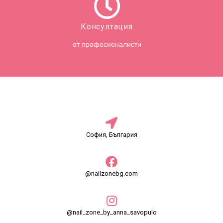
Консултация
от професионалисти
София, България
@nailzonebg.com
@nail_zone_by_anna_savopulo