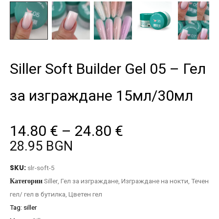
Siller Soft Builder Gel 05 – Гел
за изграждане 15мл/30мл
14.80
€
–
24.80
€
28.95 BGN
SKU:
slr-soft-5
Категории
Siller
,
Гел за изграждане
,
Изграждане на нокти
,
Течен
гел/ гел в бутилка
,
Цветен гел
Tag:
siller