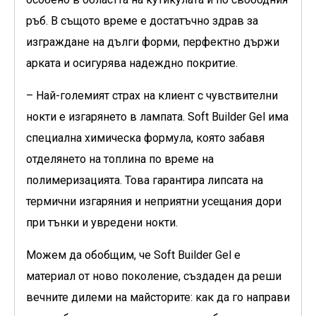
ръб. В същото време е достатъчно здрав за
изграждане на дълги форми, перфектно държи
арката и осигурява надеждно покритие.
– Най-големият страх на клиент с чувствителни
нокти е изгарянето в лампата. Soft Builder Gel има
специална химическа формула, която забавя
отделянето на топлина по време на
полимеризацията. Това гарантира липсата на
термични изгаряния и неприятни усещания дори
при тънки и увредени нокти.
Можем да обобщим, че Soft Builder Gel е
материал от ново поколение, създаден да реши
вечните дилеми на майсторите: как да го направи