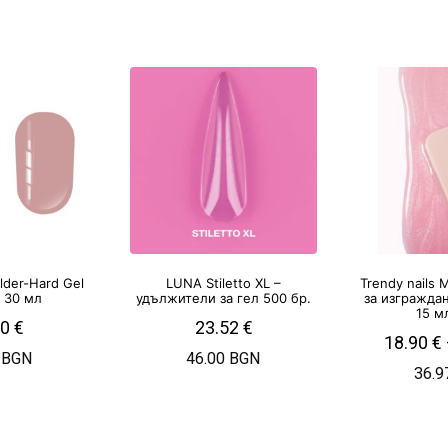
ilder-Hard Gel
LUNA Stiletto XL –
Trendy nails
– 30 мл
удължители за гел 500 бр.
за изгражда
15 м
50
€
23.52
€
18.90
€
 BGN
46.00 BGN
36.9