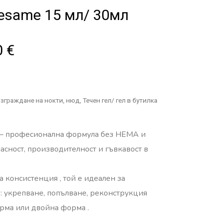
esame 15 мл/ 30мл
0
€
зграждане на нокти
,
нюд
,
Течен гел/ гел в бутилка
– професионална формула
без HEMA и
асност, производителност и гъвкавост
в
а консистенция
, той е идеален за
:
укрепване, попълване, реконструкция
орма или двойна форма
.