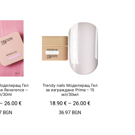
 Моделиращ Гел
Trendy nails Моделиращ Гел
не Reverence –
за изграждане Prima – 15
л/30ml
мл/30мл
–
26.00
€
18.90
€
–
26.00
€
7 BGN
36.97 BGN