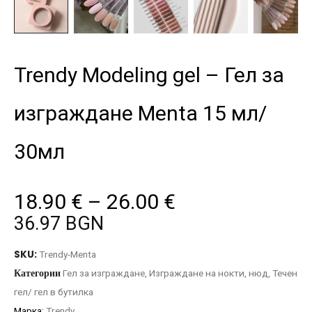
Trendy Modeling gel – Гел за
изграждане Menta 15 мл/
30мл
18.90
€
–
26.00
€
36.97 BGN
SKU:
Trendy-Menta
Категории
Гел за изграждане
,
Изграждане на нокти
,
нюд
,
Течен
гел/ гел в бутилка
Марка:
Trendy