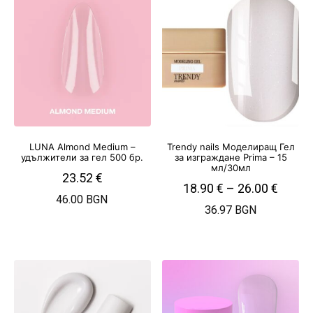
LUNA Almond Medium –
Trendy nails Моделиращ Гел
удължители за гел 500 бр.
за изграждане Prima – 15
мл/30мл
23.52
€
18.90
€
–
26.00
€
46.00 BGN
36.97 BGN