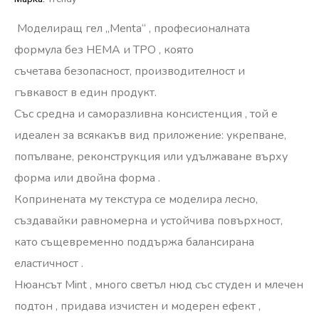
М
оделиращ гел „Menta“
, професионалната
формула
без HEMA и TPO
, която
съчетава
безопасност, производителност и
гъвкавост
в един продукт.
Със
средна и саморазливна консистенция
, той е
идеален за всякакъв вид приложение:
укрепване,
попълване, реконструкция или удължаване върху
форма или двойна форма
.
Копринената му
текстура
се моделира лесно,
създавайки равномерна и устойчива повърхност,
като същевременно поддържа
балансирана
еластичност
.
Нюансът
Mint
,
много светъл нюд със студен и млечен
подтон
, придава
изчистен и модерен ефект
,