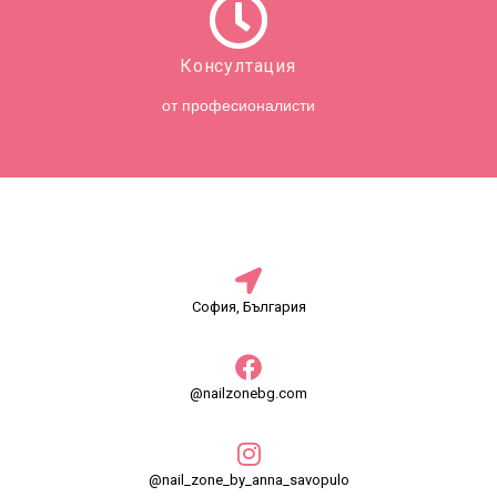
Консултация
от професионалисти
София, България
@nailzonebg.com
@nail_zone_by_anna_savopulo