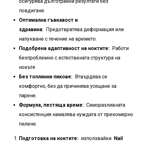
осигурява дълготрайни резултати без
повдигане.
Оптимална гъвкавост и
здравина:
Предотвратява деформация или
напукване с течение на времето.
Подобрена адаптивност на ноктите:
Работи
безпроблемно с естествената структура на
нокътя.
Без топлинни пикове:
Втвърдява се
комфортно, без да причинява усещане за
парене.
Формула, пестяща време:
Саморазливната
консистенция намалява нуждата от прекомерно
пилене.
Подготовка на ноктите:
използвайки
Nail