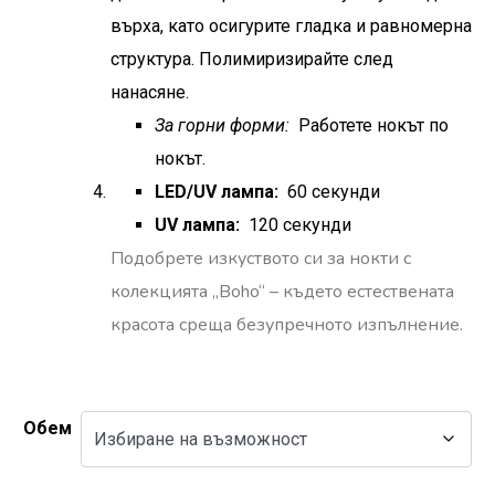
върха, като осигурите гладка и равномерна
структура. Полимиризирайте след
нанасяне.
За горни форми:
Работете нокът по
нокът.
LED/UV лампа:
60 ​​секунди
UV лампа:
120 секунди
Подобрете изкуството си за нокти с
колекцията „Boho“ – където естествената
красота среща безупречното изпълнение.
Обем