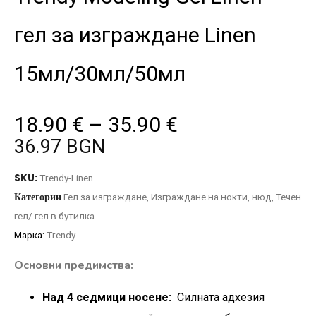
гел за изграждане Linen
15мл/30мл/50мл
18.90
€
–
35.90
€
36.97 BGN
SKU:
Trendy-Linen
Категории
Гел за изграждане
,
Изграждане на нокти
,
нюд
,
Течен
гел/ гел в бутилка
Марка:
Trendy
Основни предимства:
Над 4 седмици носене:
Силната адхезия