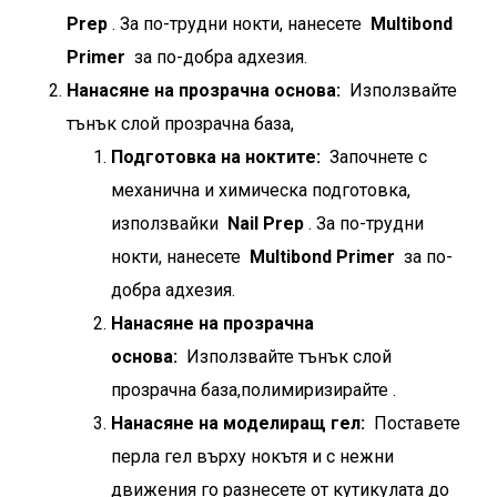
Prep
. За по-трудни нокти, нанесете
Multibond
Primer
за по-добра адхезия.
Нанасяне на прозрачна основа:
Използвайте
тънък слой прозрачна база,
Подготовка на ноктите:
Започнете с
механична и химическа подготовка,
използвайки
Nail Prep
. За по-трудни
нокти, нанесете
Multibond Primer
за по-
добра адхезия.
Нанасяне на прозрачна
основа:
Използвайте тънък слой
прозрачна база,полимиризирайте
.
Нанасяне на моделиращ гел:
Поставете
перла гел върху нокътя и с нежни
движения го разнесете от кутикулата до