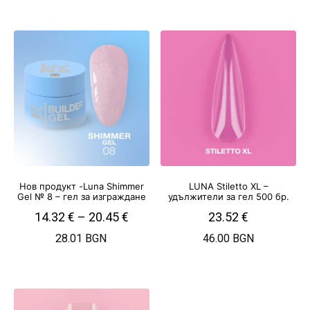
Нов продукт -Luna Shimmer
LUNA Stiletto XL –
Gel № 8 – гел за изграждане
удължители за гел 500 бр.
14.32
€
–
20.45
€
23.52
€
28.01 BGN
46.00 BGN