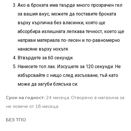
Ако в брокатa има твърде много прозрачен гел
за вашия вкус, можете да поставите брокатa
върху кърпичка без власинки, която ще
абсорбира излишната лепкава течност, което ще
направи материала по-лесен и по-равномерно
нанасяне върху нокътя.
Втвърдете за 60 секунди.
Нанесете топ лак. Изсушете за 120 секунди. Не
избърсвайте с нищо след изсъхване, тъй като
може да загуби блясъка си.
Срок на годност:
24 месеца. Отворено в магазина за
не повече от 18 месеца.
БЕЗ ТПО