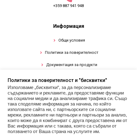
+359 887 941 948
Информация
Общи условия
Политики за поверителност
Документация за продукти
Политики за поверителност и "бисквитки"
Промоции
Използваме „бисквитки“, за да персонализираме
съдържанието и рекламите, да предоставяме функции
Гел лак
на социални медии и да анализираме трафика си. Също
така споделяме информация за начина, по който
използвате сайта ни, с партньорските си социални
Инструменти
мрежи, рекламните ни партньори и партньори за анализ,
които може да я комбинират с друга предоставена им от
Декорации за нокти
Вас информация или с такава, която са събрали от
ползването от Ваша страна на услугите им.