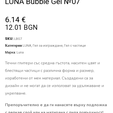
LUNA Bubble Gel №07
6.14
€
12.01 BGN
SKU:
LBG7
Категории
LUNA
,
Гел за изграждане
,
Гел с частици
Марка:
Luna
Течни глитери със средна гъстота, наситен цвят и
блестящи частици с различна форма и размер,
изработени от мек материал. Създадени са за
дизайн и не могат да се използват за удължаване и
укрепване.
Препоръчително е да ги нанасяте върху подложка
с лепкав слой или на матирана с пила повърхност!