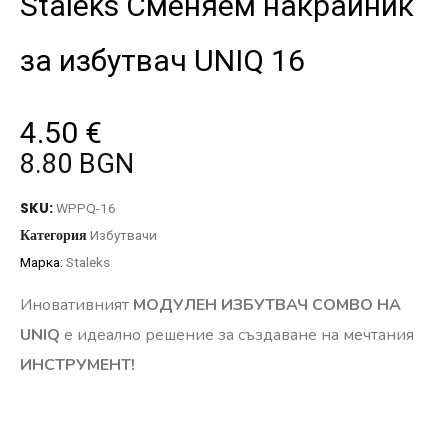
Staleks Сменяем накрайник
за избутвач UNIQ 16
4.50
€
8.80 BGN
SKU:
WPPQ-16
Категория
Избутвачи
Марка:
Staleks
Иновативният
МОДУЛЕН ИЗБУТВАЧ СОMBO HA
UNIQ
e идеално решение за създаване на мечтания
ИНСТРУМЕНТ!