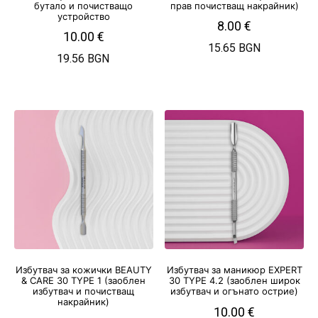
бутало и почистващо
прав почистващ накрайник)
устройство
8.00
€
10.00
€
15.65 BGN
19.56 BGN
Избутвач за кожички BEAUTY
Избутвач за маникюр EXPERT
& CARE 30 TYPE 1 (заоблен
30 TYPE 4.2 (заоблен широк
избутвач и почистващ
избутвач и огънато острие)
накрайник)
10.00
€