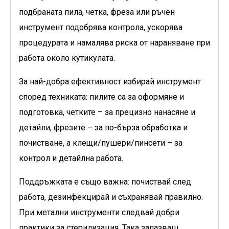
подбраната пила, четка, фреза или ръчен
инструмент подобрява контрола, ускорява
процедурата и намалява риска от нараняване при
работа около кутикулата.
За най-добра ефективност избирай инструмент
според техниката: пилите са за оформяне и
подготовка, четките – за прецизно нанасяне и
детайли, фрезите – за по-бърза обработка и
почистване, а клещи/пушери/пинсети – за
контрол и детайлна работа.
Поддръжката е също важна: почиствай след
работа, дезинфекцирай и съхранявай правилно.
При метални инструменти следвай добри
практики за стерилизация. Така запазваш