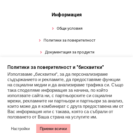
Информация
Общи условия
Политики за поверителност
Документация за продукти
Политики за поверителност и "бисквитки"
Промоции
Използваме „бисквитки“, за да персонализираме
съдържанието и рекламите, да предоставяме функции
Гел лак
на социални медии и да анализираме трафика си. Също
така споделяме информация за начина, по който
използвате сайта ни, с партньорските си социални
Инструменти
мрежи, рекламните ни партньори и партньори за анализ,
които може да я комбинират с друга предоставена им от
Декорации за нокти
Вас информация или с такава, която са събрали от
ползването от Ваша страна на услугите им.
Настройки
Приеми всички