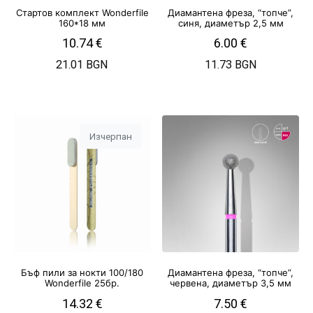
Стартов комплект Wonderfile
Диамантена фреза, “топче”,
160*18 мм
синя, диаметър 2,5 мм
10.74
€
6.00
€
21.01 BGN
11.73 BGN
Изчерпан
Бъф пили за нокти 100/180
Диамантена фреза, “топче”,
Wonderfile 25бр.
червена, диаметър 3,5 мм
14.32
€
7.50
€