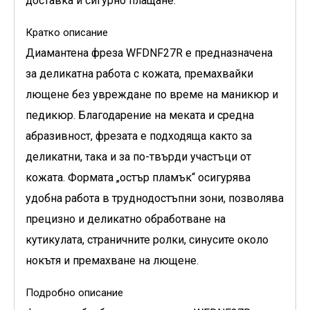
доставка и сигурно плащане.
Кратко описание
Диамантена фреза
WFDNF27R
е предназначена
за деликатна работа с кожата, премахвайки
лющене без увреждане по време на маникюр и
педикюр. Благодарение на меката и средна
абразивност, фрезата е подходяща както за
деликатни, така и за по-твърди участъци от
кожата. Формата „остър пламък“ осигурява
удобна работа в труднодостъпни зони, позволява
прецизно и деликатно обработване на
кутикулата, страничните ролки, синусите около
нокътя и премахване на лющене.
Подробно описание