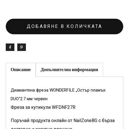
ДОБАВЯНЕ В КОЛИЧКАТА
Описание
Допълнителна информация
Диамантена фреза WONDERFILE „Остър пламък
DUO“2.7 мм червен
Фреза за кутикули
WFDNF27R
Поръчай продукта онлайн от NailZoneBG с бърза