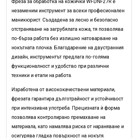
Фреза за обработка на кожички
WFDNF27R
е
незаменим инструмент за всеки професионален
маникюрист. Създадена за лесно и безопасно
отстраняване на загрубялата кожа, тя позволява
по-бърза работа без излишно натоварване на
нокътната плочка. Благодарение на двустранния
дизайн, инструментът предлага по-голяма
функционалност и удобство при различни
техники и етапи на работа.
Изработена от висококачествени материали,
фрезата гарантира дълготрайност и устойчивост
при интензивна употреба. Прецизната ѝ форма
позволява контролирано премахване на
материала, като намалява риска от нараняване и
осигурява гладка повърхност на нокътя.