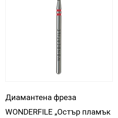
Диамантена фреза
WONDERFILE „Остър пламък