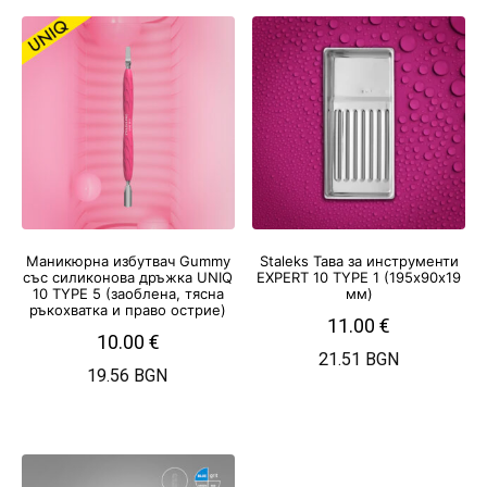
Маникюрна избутвач Gummy
Staleks Тава за инструменти
със силиконова дръжка UNIQ
EXPERT 10 TYPE 1 (195х90х19
10 TYPE 5 (заоблена, тясна
мм)
ръкохватка и право острие)
11.00
€
10.00
€
21.51 BGN
19.56 BGN