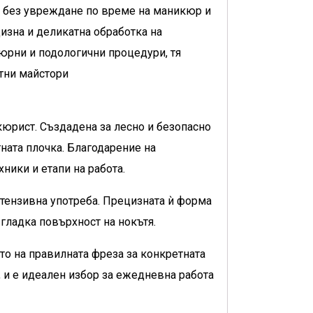
е без увреждане по време на маникюр и
изна и деликатна обработка на
кюрни и подологични процедури, тя
итни майстори
юрист. Създадена за лесно и безопасно
ната плочка. Благодарение на
ники и етапи на работа.
нтензивна употреба. Прецизната ѝ форма
гладка повърхност на нокътя.
то на правилната фреза за конкретната
, и е идеален избор за ежедневна работа