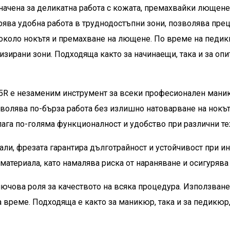
начена за деликатна работа с кожата, премахвайки лющен
ява удобна работа в труднодостъпни зони, позволява прец
е около нокътя и премахване на лющене. По време на педи
изирани зони. Подходяща както за начинаещи, така и за оп
R е незаменим инструмент за всеки професионален маник
озволява по-бърза работа без излишно натоварване на нокът
ага по-голяма функционалност и удобство при различни тех
ли, фрезата гарантира дълготрайност и устойчивост при и
атериала, като намалява риска от нараняване и осигурява 
ючова роля за качеството на всяка процедура. Използване
а време. Подходяща е както за маникюр, така и за педикюр