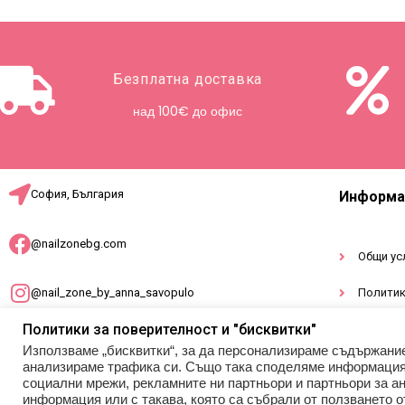
Безплатна доставка
над 100€ до офис
София, България
Информа
@nailzonebg.com
Общи ус
@nail_zone_by_anna_savopulo
Политик
Политики за поверителност и "бисквитки"
Докумен
office@nailzonebg.com
Използваме „бисквитки“, за да персонализираме съдържани
анализираме трафика си. Също така споделяме информация з
социални мрежи, рекламните ни партньори и партньори за ан
+359 887 941 948
информация или с такава, която са събрали от ползването о