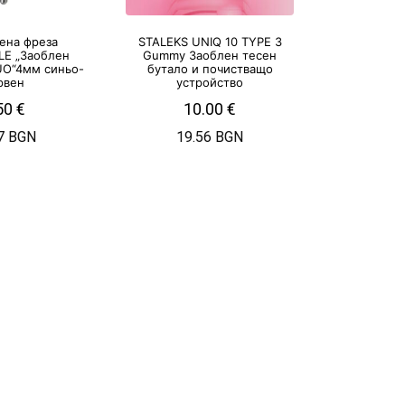
ена фреза
STALEKS UNIQ 10 TYPE 3
LE „Заоблен
Gummy Заоблен тесен
UO“4мм синьо-
бутало и почистващо
рвен
устройство
50
€
10.00
€
7 BGN
19.56 BGN