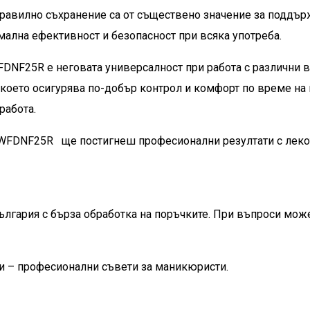
равилно съхранение са от съществено значение за поддър
имална ефективност и безопасност при всяка употреба.
NF25R е неговата универсалност при работа с различни в
, което осигурява по-добър контрол и комфорт по време на
работа.
на WFDNF25R
ще постигнеш професионални резултати с леко
ългария с бърза обработка на поръчките. При въпроси мож
и
– професионални съвети за маникюристи.