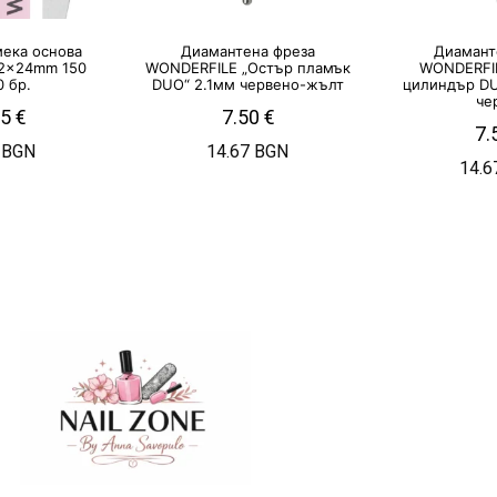
мека основа
Диамантена фреза
Диамант
62x24mm 150
WONDERFILE „Остър пламък
WONDERFI
0 бр.
DUO“ 2.1мм червено-жълт
цилиндър D
че
85
€
7.50
€
7.
 BGN
14.67 BGN
14.6