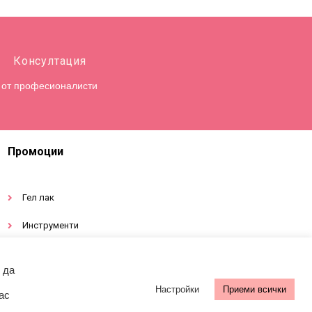
Консултация
от професионалисти
Промоции
Гел лак
Инструменти
Декорации за нокти
 да
Настройки
Приеми всички
ас