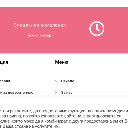
Специални намаления
всеки месец
ция
Меню
ловия
Начало
и за поверителност
За нас
тация за продукти
Магазин
ето и рекламите, да предоставяме функции на социални медии и
а начина, по който използвате сайта ни, с партньорските си
ализ, които може да я комбинират с друга предоставена им от В
т Ваша страна на услугите им.