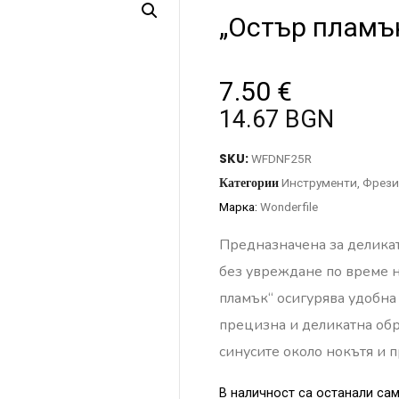
„Остър пламъ
7.50
€
14.67 BGN
SKU:
WFDNF25R
Категории
Инструменти
,
Фрези
Марка:
Wonderfile
Предназначена за делика
без увреждане по време 
пламък“ осигурява удобна
прецизна и деликатна обр
синусите около нокътя и 
В наличност са останали сам