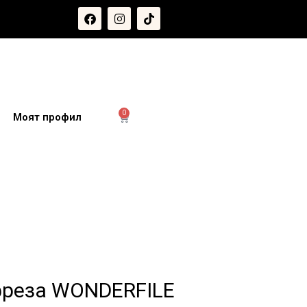
0
и
Моят профил
фреза WONDERFILE