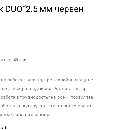
к DUO“2.5 мм червен
 и накрайници
тна работа с кожата, премахвайки лющене
на маникюр и педикюр. Формата „остър
 работа в труднодостъпни зони, позволява
аботка на кутикулата, страничните ролки,
премахване на лющене.
о 1