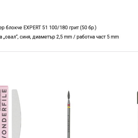
р блокче EXPERT 51 100/180 грит (50 бр.)
„овал“, синя, диаметър 2,5 mm / работна част 5 mm