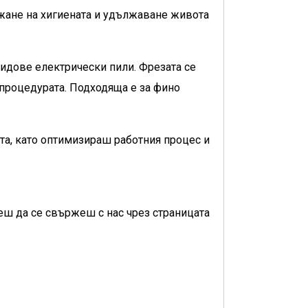
жане на хигиената и удължаване живота
идове електрически пили. Фрезата се
 процедурата. Подходяща е за фино
та, като оптимизираш работния процес и
еш да се свържеш с нас чрез страницата