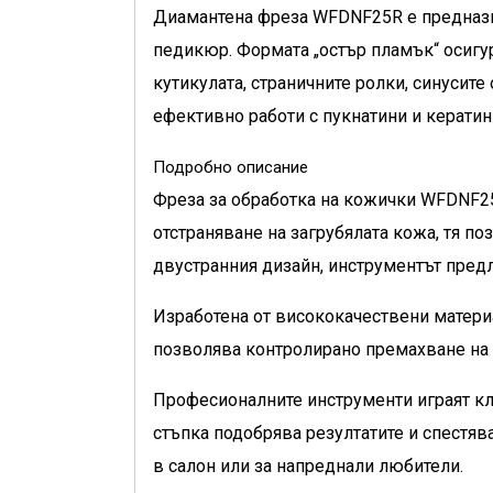
Диамантена фреза WFDNF25R
е предназ
педикюр. Формата „остър пламък“ осигур
кутикулата, страничните ролки, синусит
ефективно работи с пукнатини и кератин
Подробно описание
Фреза за обработка на кожички WFDNF25
отстраняване на загрубялата кожа, тя п
двустранния дизайн, инструментът предл
Изработена от висококачествени материа
позволява контролирано премахване на м
Професионалните инструменти играят кл
стъпка подобрява резултатите и спестяв
в салон или за напреднали любители.