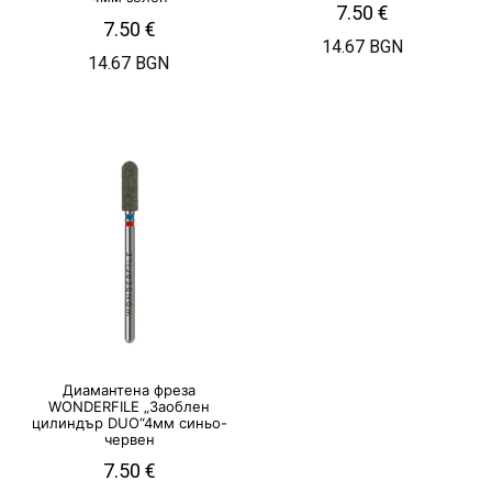
7.50
€
7.50
€
14.67 BGN
14.67 BGN
Диамантена фреза
WONDERFILE „Заоблен
цилиндър DUO“4мм синьо-
червен
7.50
€