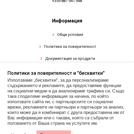
+359 887 941 948
Информация
Общи условия
Политики за поверителност
Документация за продукти
Политики за поверителност и "бисквитки"
Промоции
Използваме „бисквитки“, за да персонализираме
съдържанието и рекламите, да предоставяме функции
Гел лак
на социални медии и да анализираме трафика си. Също
така споделяме информация за начина, по който
използвате сайта ни, с партньорските си социални
Инструменти
мрежи, рекламните ни партньори и партньори за анализ,
които може да я комбинират с друга предоставена им от
Декорации за нокти
Вас информация или с такава, която са събрали от
ползването от Ваша страна на услугите им.