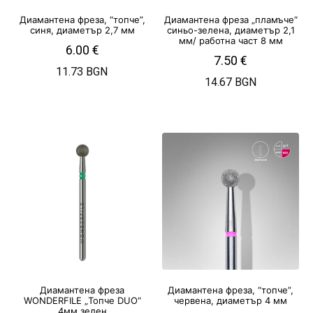
Диамантена фреза, “топче”,
Диамантена фреза „пламъче“
синя, диаметър 2,7 мм
синьо-зелена, диаметър 2,1
мм/ работна част 8 мм
6.00
€
7.50
€
11.73 BGN
14.67 BGN
Диамантена фреза
Диамантена фреза, “топче”,
WONDERFILE „Топче DUO“
червена, диаметър 4 мм
4мм зелен