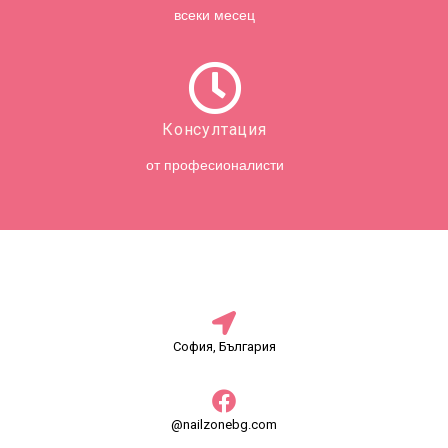
всеки месец
Консултация
от професионалисти
София, България
@nailzonebg.com