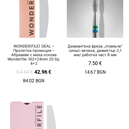
WONDER(FILE) DEAL –
Диамантена фреза „пламъче“
Пролетна промоция –
синьо-зелена, диаметър 2,1
Абразиви с мека основа
мм/ работна част 8 мм
Wonderfile 162x24mm 20 бр.
7.50
€
4+2
64.44
€
42.96
€
14.67 BGN
84.02 BGN