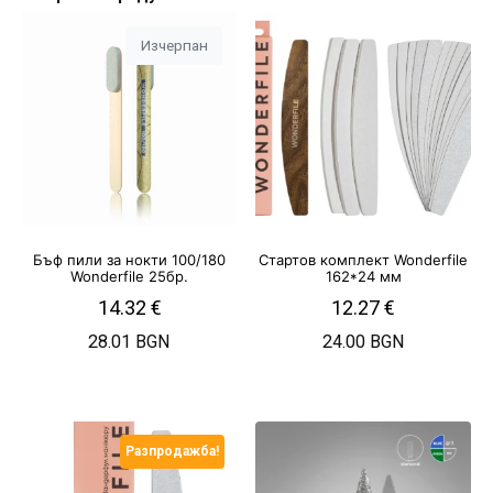
Изчерпан
Бъф пили за нокти 100/180
Стартов комплект Wonderfile
Wonderfile 25бр.
162*24 мм
14.32
€
12.27
€
28.01 BGN
24.00 BGN
Разпродажба!