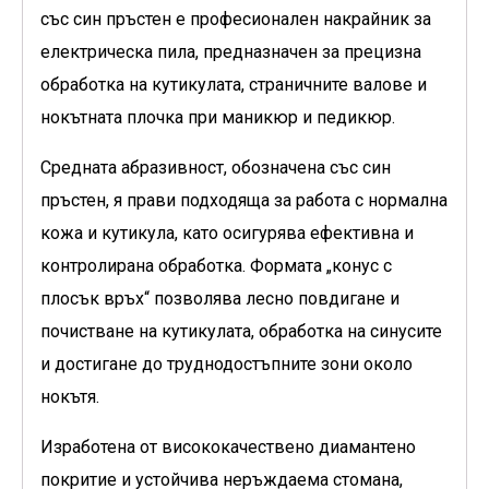
със син пръстен е професионален накрайник за
електрическа пила, предназначен за прецизна
обработка на кутикулата, страничните валове и
нокътната плочка при маникюр и педикюр.
Средната абразивност, обозначена със син
пръстен, я прави подходяща за работа с нормална
кожа и кутикула, като осигурява ефективна и
контролирана обработка. Формата „конус с
плосък връх“ позволява лесно повдигане и
почистване на кутикулата, обработка на синусите
и достигане до труднодостъпните зони около
нокътя.
Изработена от висококачествено диамантено
покритие и устойчива неръждаема стомана,