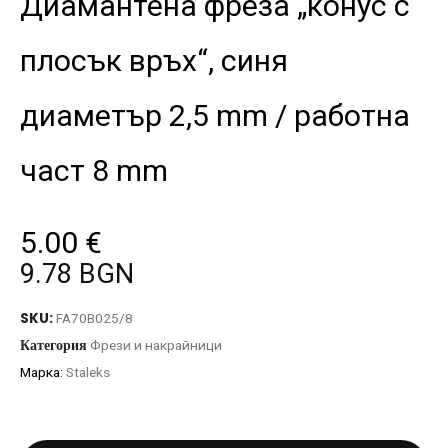
Диамантена фреза „конус с
плосък връх“, синя
диаметър 2,5 mm / работна
част 8 mm
5.00
€
9.78 BGN
SKU:
FA70B025/8
Категория
Фрези и накрайници
Марка:
Staleks