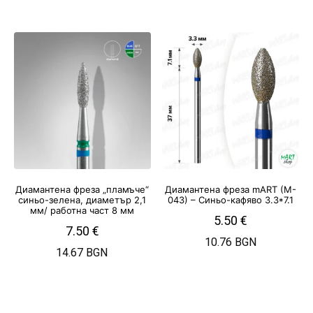
Диамантена фреза „пламъче“
Диамантена фреза mART (M-
синьо-зелена, диаметър 2,1
043) – Синьо-кафяво 3.3*7.1
мм/ работна част 8 мм
5.50
€
7.50
€
10.76 BGN
14.67 BGN