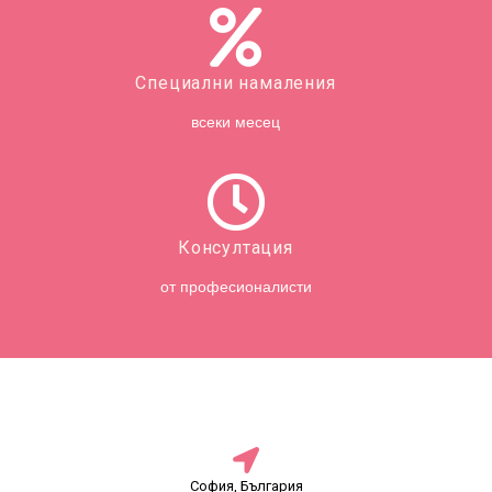
Специални намаления
всеки месец
Консултация
от професионалисти
София, България