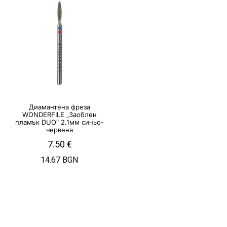
Диамантена фреза
WONDERFILE „Заоблен
пламък DUO“ 2.1мм синьо-
червена
7.50
€
14.67 BGN