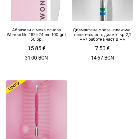
Абразиви с мека основа
Диамантена фреза „пламъче“
Wonderfile 162x24mm 100 grit
синьо-зелена, диаметър 2,1
50 бр.
мм/ работна част 8 мм
15.85
€
7.50
€
31.00 BGN
14.67 BGN