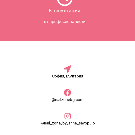
Консултация
от професионалисти
София, България
@nailzonebg.com
@nail_zone_by_anna_savopulo