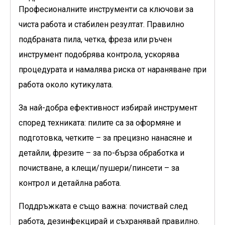
Професионалните инструменти са ключови за
чиста работа и стабилен резултат. Правилно
подбраната пила, четка, фреза или ръчен
инструмент подобрява контрола, ускорява
процедурата и намалява риска от нараняване при
работа около кутикулата.
За най-добра ефективност избирай инструмент
според техниката: пилите са за оформяне и
подготовка, четките – за прецизно нанасяне и
детайли, фрезите – за по-бърза обработка и
почистване, а клещи/пушери/пинсети – за
контрол и детайлна работа.
Поддръжката е също важна: почиствай след
работа, дезинфекцирай и съхранявай правилно.