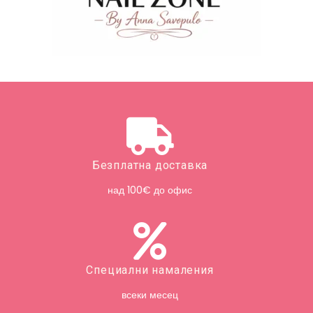
Безплатна доставка
над 100€ до офис
Специални намаления
всеки месец