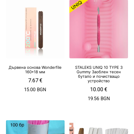
Дървена основа Wonderfile
STALEKS UNIQ 10 TYPE 3
160*18 мм
Gummy Заоблен тесен
бутало и почистващо
7.67
€
устройство
10.00
€
15.00 BGN
19.56 BGN