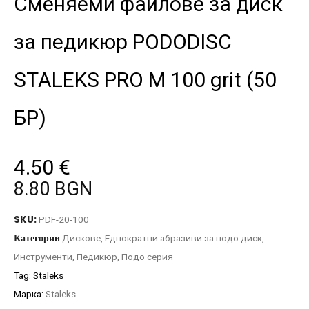
Сменяеми файлове за диск
за педикюр PODODISC
STALEKS PRO M 100 grit (50
БР)
4.50
€
8.80 BGN
SKU:
PDF-20-100
Категории
Дискове
,
Еднократни абразиви за подо диск
,
Инструменти
,
Педикюр
,
Подо серия
Tag:
Staleks
Марка:
Staleks