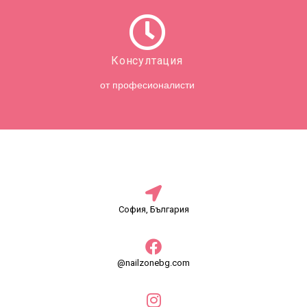
Консултация
от професионалисти
София, България
@nailzonebg.com