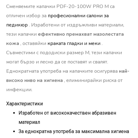
Сменяемите капачки PDF-20-100W PRO M са
отличен избор за
професионални салони за
педикюр
. Изработени от издръжливи материали,
тези капачки
ефективно премахват мазолестата
кожа
, оставяйки
краката гладки и меки
.
Съвместими с пододиски размер M, тези капачки
могат бързо и лесно да се поставят и свалят.
Еднократната употреба на капачките осигурява
най-
високо ниво на хигиена
, елиминирайки риска от
инфекции.
Характеристики
Изработен от висококачествен абразивен
материал
За еднократна употреба за максимална хигиена