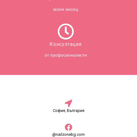
всеки месец
Консултация
от професионалисти
София, България
@nailzonebg.com