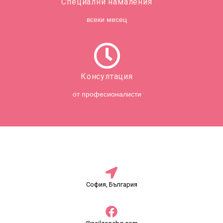
Специални намаления
всеки месец
Консултация
от професионалисти
София, България