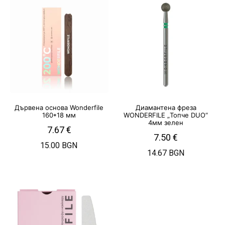
Дървена основа Wonderfile
Диамантена фреза
160*18 мм
WONDERFILE „Топче DUO“
4мм зелен
7.67
€
7.50
€
15.00 BGN
14.67 BGN