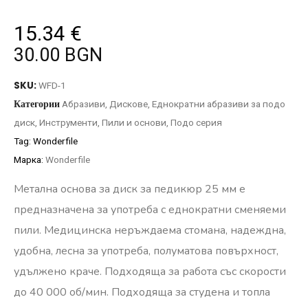
15.34
€
30.00 BGN
SKU:
WFD-1
Категории
Абразиви
,
Дискове
,
Еднократни абразиви за подо
диск
,
Инструменти
,
Пили и основи
,
Подо серия
Tag:
Wonderfile
Марка:
Wonderfile
Метална основа за диск за педикюр 25 мм е
предназначена за употреба с еднократни сменяеми
пили. Медицинска неръждаема стомана, надеждна,
удобна, лесна за употреба, полуматова повърхност,
удължено краче. Подходяща за работа със скорости
до 40 000 об/мин. Подходяща за студена и топла