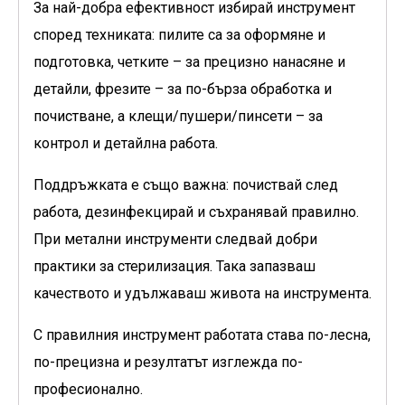
За най-добра ефективност избирай инструмент
според техниката: пилите са за оформяне и
подготовка, четките – за прецизно нанасяне и
детайли, фрезите – за по-бърза обработка и
почистване, а клещи/пушери/пинсети – за
контрол и детайлна работа.
Поддръжката е също важна: почиствай след
работа, дезинфекцирай и съхранявай правилно.
При метални инструменти следвай добри
практики за стерилизация. Така запазваш
качеството и удължаваш живота на инструмента.
С правилния инструмент работата става по-лесна,
по-прецизна и резултатът изглежда по-
професионално.