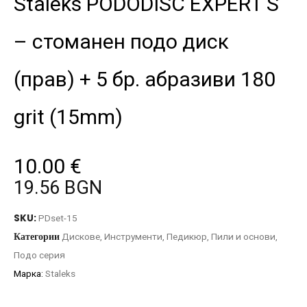
Staleks PODODISC EXPERT S
– стоманен подо диск
(прав) + 5 бр. абразиви 180
grit (15mm)
10.00
€
19.56 BGN
SKU:
PDset-15
Категории
Дискове
,
Инструменти
,
Педикюр
,
Пили и основи
,
Подо серия
Марка:
Staleks