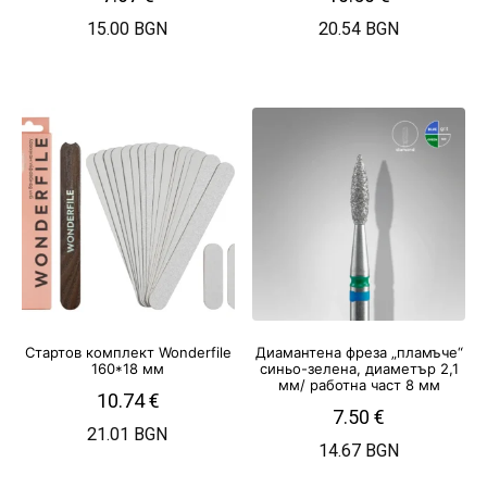
15.00 BGN
20.54 BGN
Стартов комплект Wonderfile
Диамантена фреза „пламъче“
160*18 мм
синьо-зелена, диаметър 2,1
мм/ работна част 8 мм
10.74
€
7.50
€
21.01 BGN
14.67 BGN