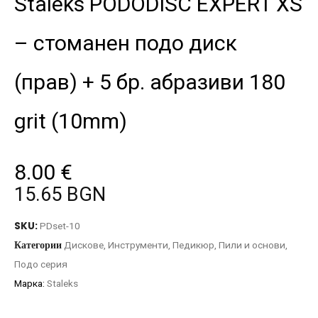
Staleks PODODISC EXPERT XS
– стоманен подо диск
(прав) + 5 бр. абразиви 180
grit (10mm)
8.00
€
15.65 BGN
SKU:
PDset-10
Категории
Дискове
,
Инструменти
,
Педикюр
,
Пили и основи
,
Подо серия
Марка:
Staleks