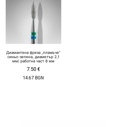
Диамантена фреза „пламъче“
синьо-зелена, диаметър 2,1
мм/ работна част 8 мм
7.50
€
14.67 BGN