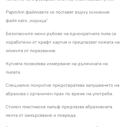
PapmAm файловете се поставят върху основния
файл като „корица“.
Безопасните меки ръбове на еднократната пила са
изработени от крафт хартия и предпазват кожата на
клиента от порязвания.
Кутията позволява измерване на дължината на
пилата.
Специално покритие предотвратява запушването на
абразива с органичен прах по време на употреба.
Стилен пластмасов калъф предпазва абразивната
лента от замърсяване и повреда.