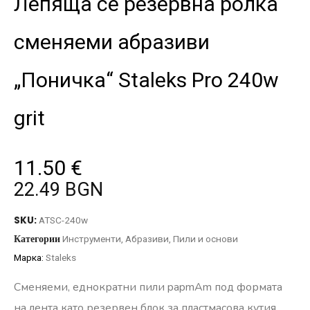
Лепяща се резервна ролка
сменяеми абразиви
„Поничка“ Staleks Pro 240w
grit
11.50
€
22.49 BGN
SKU:
ATSC-240w
Категории
Инструменти
,
Абразиви
,
Пили и основи
Марка:
Staleks
Сменяеми, еднократни пили papmAm под формата
на лента като резервен блок за пластмасова кутия.