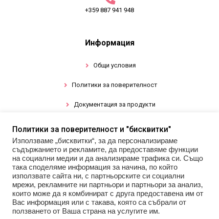
+359 887 941 948
Информация
Общи условия
Политики за поверителност
Документация за продукти
Политики за поверителност и "бисквитки"
Промоции
Използваме „бисквитки“, за да персонализираме
съдържанието и рекламите, да предоставяме функции
Гел лак
на социални медии и да анализираме трафика си. Също
така споделяме информация за начина, по който
използвате сайта ни, с партньорските си социални
Инструменти
мрежи, рекламните ни партньори и партньори за анализ,
които може да я комбинират с друга предоставена им от
Декорации за нокти
Вас информация или с такава, която са събрали от
ползването от Ваша страна на услугите им.