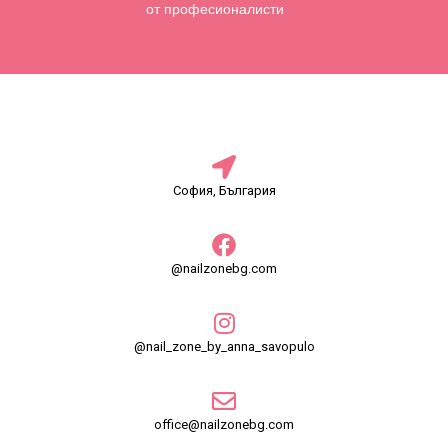
от професионалисти
София, България
@nailzonebg.com
@nail_zone_by_anna_savopulo
office@nailzonebg.com