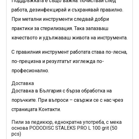
Поддръжката е също важна: почиствай след
работа, дезинфекцирай и съхранявай правилно.
При метални инструменти следвай добри
практики за стерилизация. Така запазваш
качеството и удължаваш живота на инструмента.
С правилния инструмент работата става по-лесна,
по-прецизна и резултатът изглежда по-
професионално.
Доставка
Доставка в България с бърза обработка на
поръчките. При въпроси – свържи се с нас чрез
страницата Контакти.
Пили за педикюр, еднократна употреба, с мека
основа PODODISC STALEKS PRO L 100 grit (50
pcs)