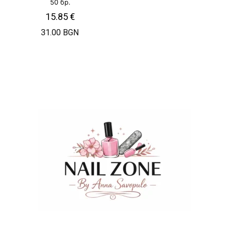
50 бр.
15.85
€
31.00 BGN