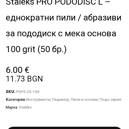
Staleks PRO PODODISC L –
еднократни пили / абразиви
за пододиск с мека основа
100 grit (50 бр.)
6.00
€
11.73 BGN
SKU:
PDFS-25-100
Категории
Инструменти
,
Педикюр
,
Пили и основи
,
Подо серия
Марка:
Staleks