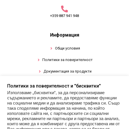
+359 887 941 948
Информация
Общи условия
Политики за поверителност
Документация за продукти
Политики за поверителност и "бисквитки"
Промоции
Използваме „бисквитки“, за да персонализираме
съдържанието и рекламите, да предоставяме функции
Гел лак
на социални медии и да анализираме трафика си. Също
така споделяме информация за начина, по който
използвате сайта ни, с партньорските си социални
Инструменти
мрежи, рекламните ни партньори и партньори за анализ,
които може да я комбинират с друга предоставена им от
Декорации за нокти