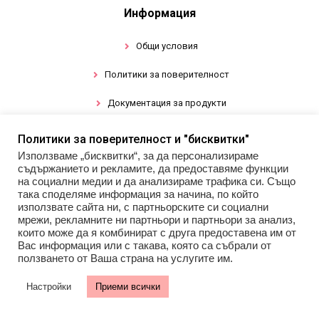
Информация
Общи условия
Политики за поверителност
Документация за продукти
Политики за поверителност и "бисквитки"
Промоции
Използваме „бисквитки“, за да персонализираме
съдържанието и рекламите, да предоставяме функции
Гел лак
на социални медии и да анализираме трафика си. Също
така споделяме информация за начина, по който
използвате сайта ни, с партньорските си социални
Инструменти
мрежи, рекламните ни партньори и партньори за анализ,
които може да я комбинират с друга предоставена им от
Декорации за нокти
Вас информация или с такава, която са събрали от
ползването от Ваша страна на услугите им.
Настройки
Приеми всички