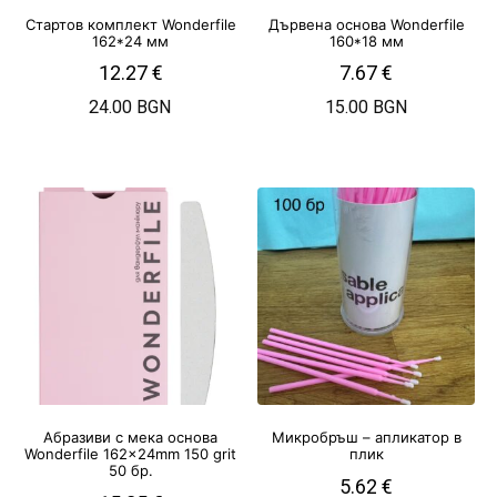
Стартов комплект Wonderfile
Дървена основа Wonderfile
162*24 мм
160*18 мм
12.27
€
7.67
€
24.00 BGN
15.00 BGN
Абразиви с мека основа
Микробръш – апликатор в
Wonderfile 162x24mm 150 grit
плик
50 бр.
5.62
€