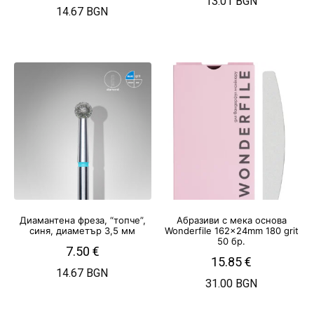
13.01 BGN
14.67 BGN
Диамантена фреза, “топче”,
Абразиви с мека основа
синя, диаметър 3,5 мм
Wonderfile 162x24mm 180 grit
50 бр.
7.50
€
15.85
€
14.67 BGN
31.00 BGN