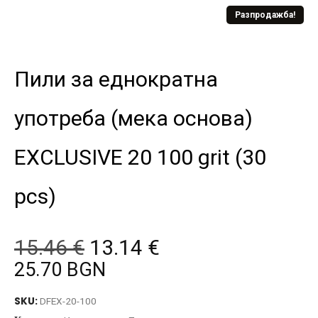
Разпродажба!
Пили за еднократна
употреба (мека основа)
EXCLUSIVE 20 100 grit (30
pcs)
15.46
€
13.14
€
25.70 BGN
SKU:
DFEX-20-100