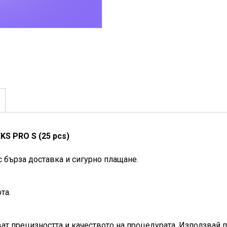
S PRO S (25 pcs)
с бърза доставка и сигурно плащане.
та.
т прецизността и качеството на процедурата. Използвай п