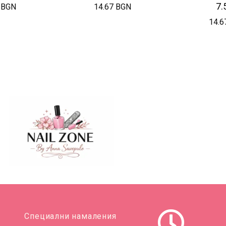
7.
 BGN
14.67 BGN
14.6
Специални намаления