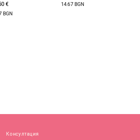
50
€
14.67 BGN
7 BGN
Консултация