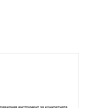
равилния инструмент за конкретната