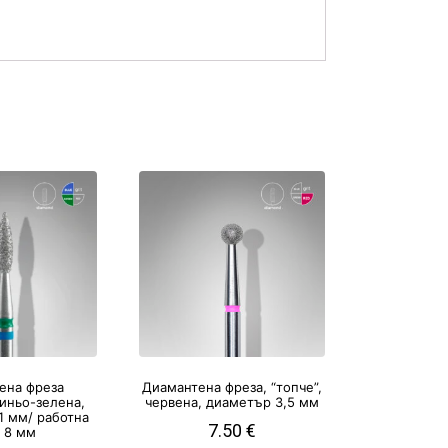
ена фреза
Диамантена фреза, “топче”,
синьо-зелена,
червена, диаметър 3,5 мм
1 мм/ работна
7.50
€
т 8 мм