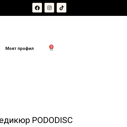
0
и
Моят профил
педикюр PODODISC