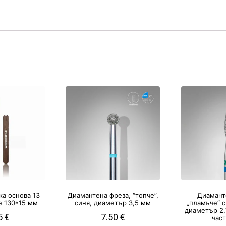
а основа 13
Диамантена фреза, “топче”,
Диамант
e 130*15 мм
синя, диаметър 3,5 мм
„пламъче“ 
диаметър 2,
5
€
7.50
€
час