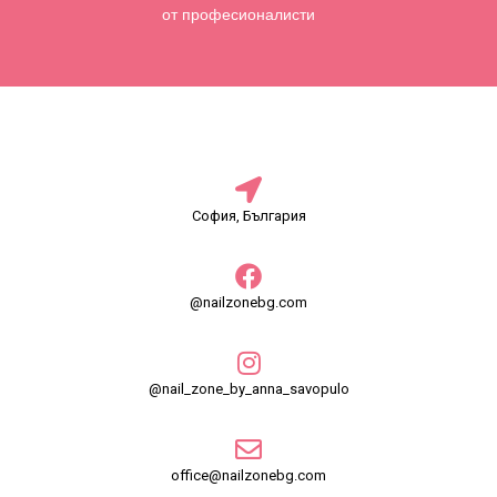
от професионалисти
София, България
@nailzonebg.com
@nail_zone_by_anna_savopulo
office@nailzonebg.com