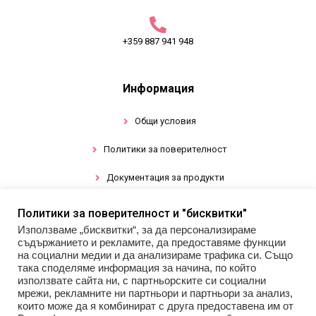
+359 887 941 948
Информация
Общи условия
Политики за поверителност
Документация за продукти
Политики за поверителност и "бисквитки"
Промоции
Използваме „бисквитки“, за да персонализираме
съдържанието и рекламите, да предоставяме функции
Гел лак
на социални медии и да анализираме трафика си. Също
така споделяме информация за начина, по който
използвате сайта ни, с партньорските си социални
Инструменти
мрежи, рекламните ни партньори и партньори за анализ,
които може да я комбинират с друга предоставена им от
Декорации за нокти