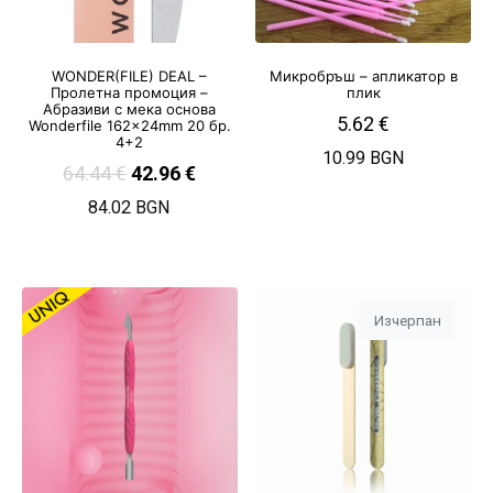
WONDER(FILE) DEAL –
Микробръш – апликатор в
Пролетна промоция –
плик
Абразиви с мека основа
5.62
€
Wonderfile 162x24mm 20 бр.
4+2
10.99 BGN
64.44
€
42.96
€
84.02 BGN
Изчерпан