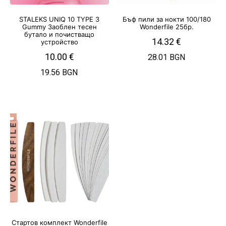
STALEKS UNIQ 10 TYPE 3
Бъф пили за нокти 100/180
Gummy Заоблен тесен
Wonderfile 25бр.
бутало и почистващо
14.32
€
устройство
10.00
€
28.01 BGN
19.56 BGN
Стартов комплект Wonderfile