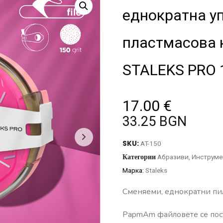
еднократна уп
пластмасова 
STALEKS PRO 1
17.00
€
33.25 BGN
SKU:
AT-150
Категории
Абразиви
,
Инструме
Марка:
Staleks
Сменяеми, еднократни пи
PapmAm файловете се пост