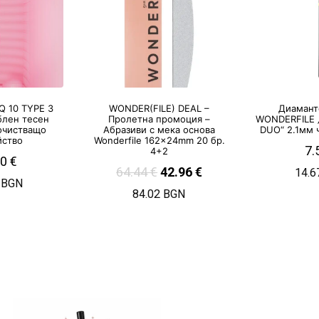
Q 10 TYPE 3
WONDER(FILE) DEAL –
Диамант
лен тесен
Пролетна промоция –
WONDERFILE 
очистващо
Абразиви с мека основа
DUO“ 2.1мм
йство
Wonderfile 162x24mm 20 бр.
7.
4+2
00
€
64.44
€
42.96
€
14.6
 BGN
84.02 BGN