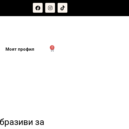
0
и
Моят профил
бразиви за