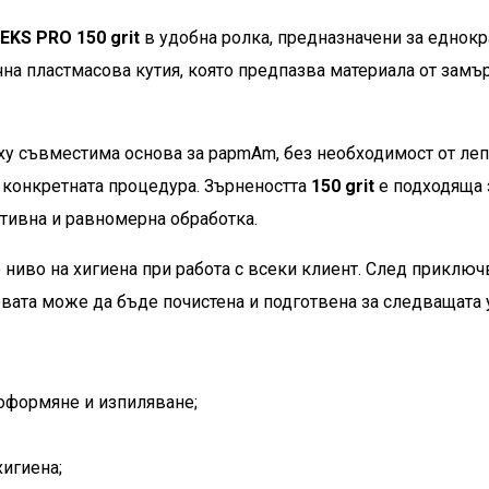
KS PRO 150 grit
в удобна ролка, предназначени за еднок
чна пластмасова кутия, която предпазва материала от замъ
ху съвместима основа за papmAm, без необходимост от леп
 конкретната процедура. Зърнеността
150 grit
е подходяща 
ктивна и равномерна обработка.
 ниво на хигиена при работа с всеки клиент. След приклю
новата може да бъде почистена и подготвена за следващата 
оформяне и изпиляване;
хигиена;