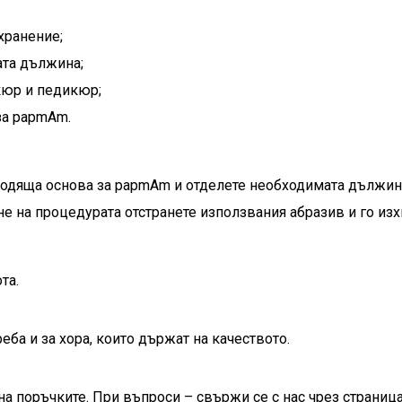
хранение;
ата дължина;
кюр и педикюр;
за papmAm.
ходяща основа за papmAm и отделете необходимата дължин
е на процедурата отстранете използвания абразив и го изх
та.
ба и за хора, които държат на качеството.
на поръчките. При въпроси – свържи се с нас чрез страница