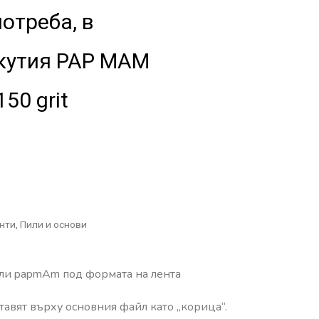
отреба, в
кутия PAP MAM
50 grit
нти
,
Пили и основи
ли papmAm под формата на лента
авят върху основния файл като „корица“.