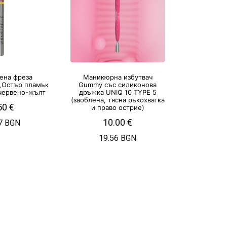
ена фреза
Маникюрна избутвач
„Остър пламък
Gummy със силиконова
 червено-жълт
дръжка UNIQ 10 TYPE 5
(заоблена, тясна ръкохватка
50
€
и право острие)
10.00
€
7 BGN
19.56 BGN