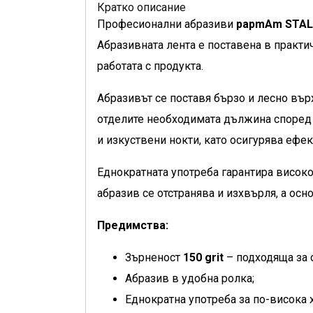
Кратко описание
Професионални абразиви
papmAm STALE
Абразивната лента е поставена в практи
работата с продукта.
Абразивът се поставя бързо и лесно вър
отделите необходимата дължина според
и изкуствени нокти, като осигурява ефе
Еднократната употреба гарантира високо
абразив се отстранява и изхвърля, а ос
Предимства:
Зърненост
150 grit
– подходяща за 
Абразив в удобна ролка;
Еднократна употреба за по-висока 