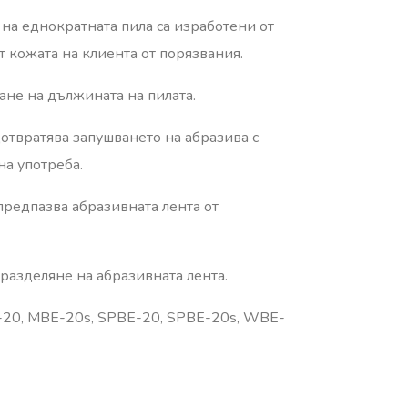
на еднократната пила са изработени от
т кожата на клиента от порязвания.
ане на дължината на пилата.
твратява запушването на абразива с
на употреба.
предпазва абразивната лента от
разделяне на абразивната лента.
20, MBE-20s, SPBE-20, SPBE-20s, WBE-