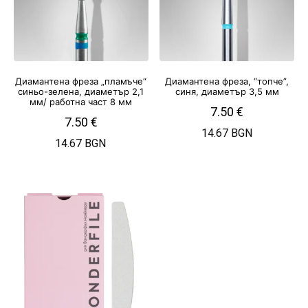
Диамантена фреза „пламъче“
Диамантена фреза, “топче”,
синьо-зелена, диаметър 2,1
синя, диаметър 3,5 мм
мм/ работна част 8 мм
7.50
€
7.50
€
14.67 BGN
14.67 BGN