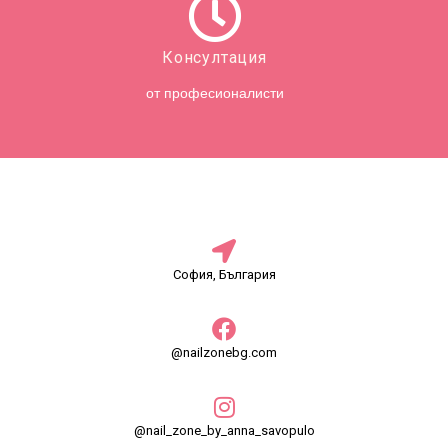
Консултация
от професионалисти
София, България
@nailzonebg.com
@nail_zone_by_anna_savopulo