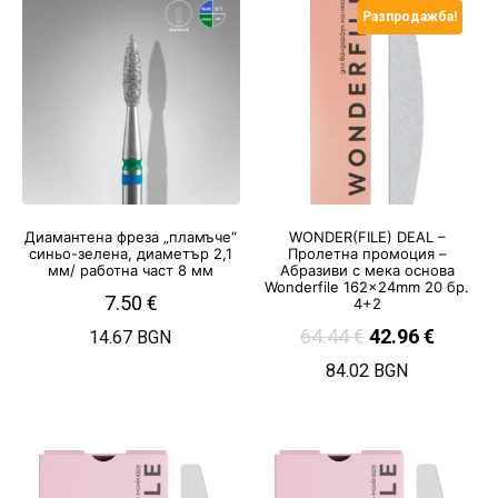
Разпродажба!
Диамантена фреза „пламъче“
WONDER(FILE) DEAL –
синьо-зелена, диаметър 2,1
Пролетна промоция –
мм/ работна част 8 мм
Абразиви с мека основа
Wonderfile 162x24mm 20 бр.
7.50
€
4+2
64.44
€
42.96
€
14.67 BGN
84.02 BGN