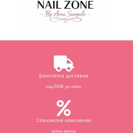
Безплатна доставка
над 100€ до офис
Специални намаления
всеки месец