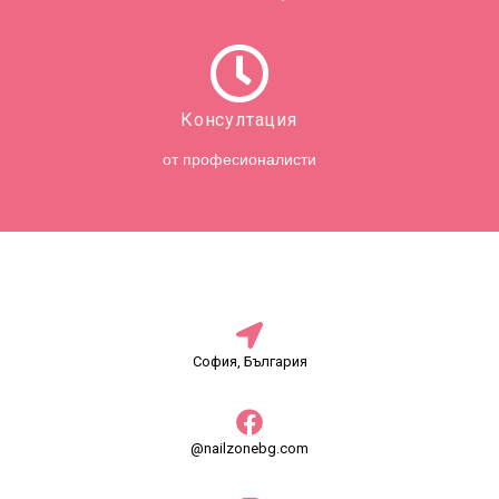
Консултация
от професионалисти
София, България
@nailzonebg.com