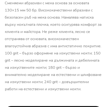
Сменяеми абразиви с мека основа за основата
130×15 мм 50 бр. Висококачествени абразиви с
безопасен ръб на мека основа. Намалява натиска
върху нокътната плочка, което осигурява комфорт за
клиента и майстора. Не реже клиента, лесно се
отстранява от основата, висококачествен
влагоустойчив абразив с има антистатично покритие.
100 grit – бързо оформяне на изкуствени нокти; 150
grit – лесно моделиране на дължината и дебелината
на изкуствените нокти; 180 grit – бързо и
внимателно моделиране на естествени и шлифоване
на изкуствени нокти; 240 grit – довършителни
работи на естествени и изкуствени нокти.