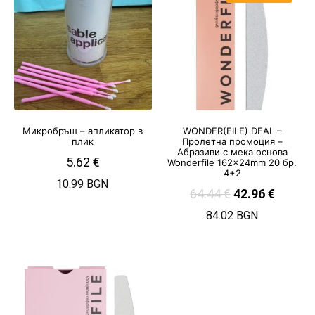
Микробръш – апликатор в
WONDER(FILE) DEAL –
плик
Пролетна промоция –
Абразиви с мека основа
5.62
€
Wonderfile 162x24mm 20 бр.
4+2
10.99 BGN
64.44
€
42.96
€
84.02 BGN