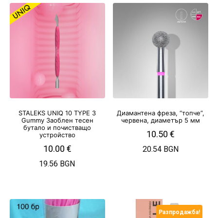
STALEKS UNIQ 10 TYPE 3
Диамантена фреза, “топче”,
Gummy Заоблен тесен
червена, диаметър 5 мм
бутало и почистващо
10.50
€
устройство
10.00
€
20.54 BGN
19.56 BGN
Разпродажба!