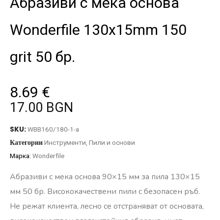
Абразиви с мека основа
Wonderfile 130x15mm 150
grit 50 бр.
8.69
€
17.00 BGN
SKU:
WBB160/180-1-a
Категории
Инструменти
,
Пили и основи
Марка:
Wonderfile
Абразиви с мека основа 90×15 мм за пила 130×15
мм 50 бр. Висококачествени пили с безопасен ръб.
Не режат клиента, лесно се отстраняват от основата,