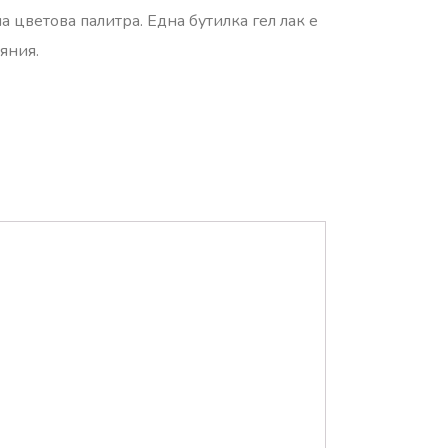
 цветова палитра. Една бутилка гел лак е
яния.