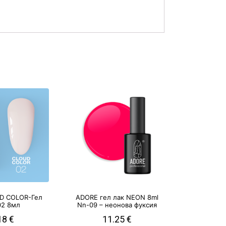
D COLOR-Гел
ADORE гел лак NEON 8ml
02 8мл
Nn-09 – неонова фуксия
18
€
11.25
€