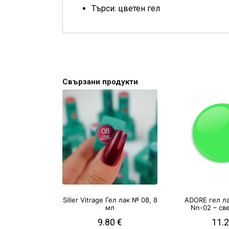
Търси: цветен гел
Свързани продукти
Siller Vitrage Гел лак № 08, 8
ADORE гел л
мл
Nn-02 – св
9.80
€
11.