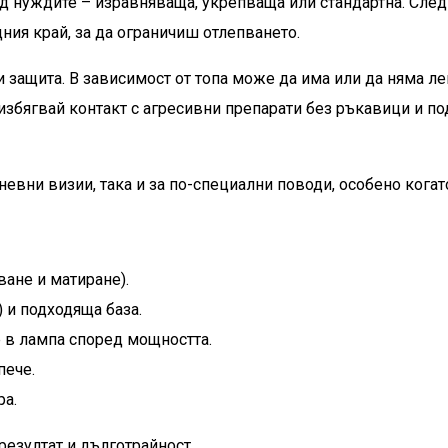
 нуждите – изравняваща, укрепваща или стандартна. След т
ния край, за да ограничиш отлепването.
и защита. В зависимост от топа може да има или да няма ле
избягвай контакт с агресивни препарати без ръкавици и п
дневни визии, така и за по-специални поводи, особено кога
ване и матиране).
 и подходяща база.
е в лампа според мощността.
пече.
ра.
резултат и дълготрайност.