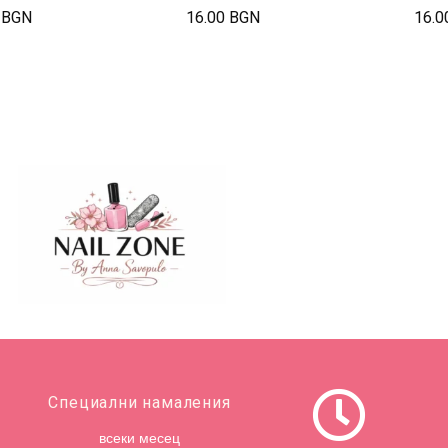
 BGN
16.00 BGN
16.0
Специални намаления
всеки месец