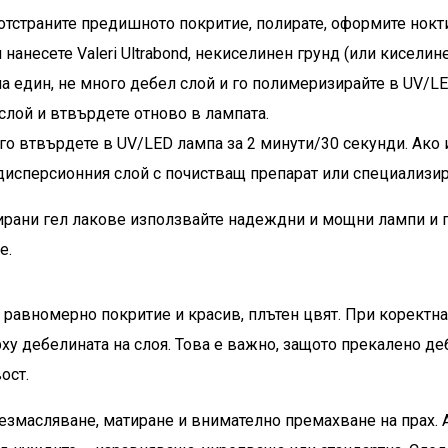
 отстраните предишното покритие, полирате, оформите нокт
нанесете Valeri Ultrabond, некиселинен грунд (или киселине
на един, не много дебел слой и го полимеризирайте в UV/LE
слой и втвърдете отново в лампата.
 го втвърдете в UV/LED лампа за 2 минути/30 секунди. Ако и
исперсионния слой с почистващ препарат или специализира
ирани гел лакове използвайте надеждни и мощни лампи и п
е.
а равномерно покритие и красив, плътен цвят. При коректн
ху дебелината на слоя. Това е важно, защото прекалено де
ост.
безмасляване, матиране и внимателно премахване на прах. 