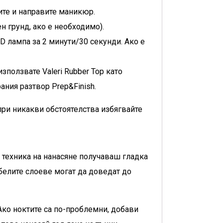
ите и направите маникюр.
н грунд, ако е необходимо).
D лампа за 2 минути/30 секунди. Ако е
зползвате Valeri Rubber Top като
ния разтвор Prep&Finish.
ри никакви обстоятелства избягвайте
а техника на нанасяне получаваш гладка
белите слоеве могат да доведат до
Ако ноктите са по-проблемни, добави