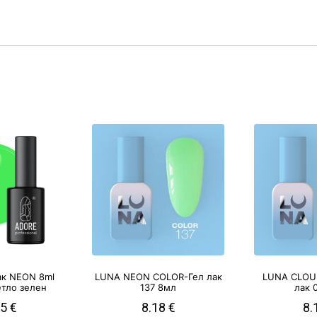
ак NEON 8ml
LUNA NEON COLOR-Гел лак
LUNA CLOU
етло зелен
137 8мл
лак 
25
€
8.18
€
8.