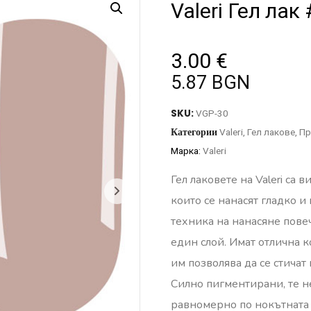
Valeri Гел ла
3.00
€
5.87 BGN
SKU:
VGP-30
Категории
Valeri
,
Гел лакове
,
Пр
Марка:
Valeri
Гел лаковете на Valeri са 
които се нанасят гладко и
техника на нанасяне пове
един слой. Имат отлична к
им позволява да се стичат
Силно пигментирани, те н
равномерно по нокътната 