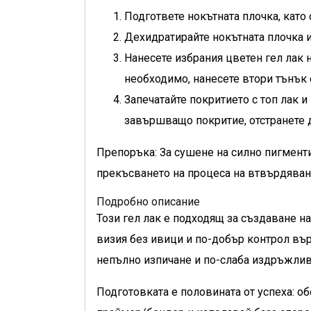
Подгответе нокътната плочка, като
Дехидратирайте нокътната плочка и 
Нанесете избрания цветен гел лак 
необходимо, нанесете втори тънък 
Запечатайте покритието с топ лак и
завършващо покритие, отстранете д
Препоръка: За сушене на силно пигмент
прекъсването на процеса на втвърдяван
Подробно описание
Този гел лак е подходящ за създаване н
визия без ивици и по-добър контрол вър
непълно изпичане и по-слаба издръжлив
Подготовката е половината от успеха: о