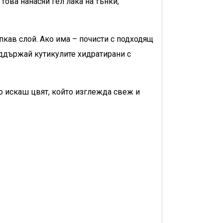
ова нанасяй гел лака на тънки,
пкав слой. Ако има – почисти с подходящ
оддържай кутикулите хидратирани с
то искаш цвят, който изглежда свеж и