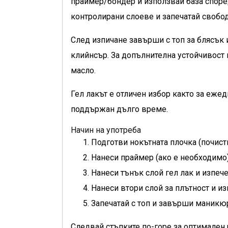
праймер/бондер и използвай база според
контролирани слоеве и запечатай свобод
След изпичане завърши с топ за блясък 
клийнсър. За допълнителна устойчивост 
масло.
Гел лакът е отличен избор както за еже
поддържан дълго време.
Начин на употреба
Подготви нокътната плочка (почист
Нанеси праймер (ако е необходимо)
Нанеси тънък слой гел лак и изпеч
Нанеси втори слой за плътност и из
Запечатай с топ и завърши маникю
Следвай стъпките по-горе за оптимален 