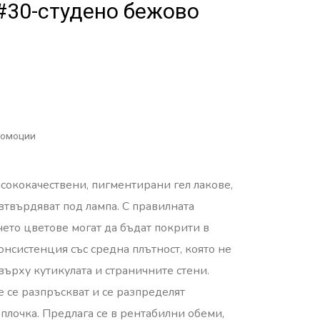
к #30-студено бежово
омоции
висококачествени, пигментирани гел лакове,
 втвърдяват под лампа. С правилната
чето цветове могат да бъдат покрити в
онсистенция със средна плътност, която не
 върху кутикулата и страничните стени.
е се разпръскват и се разпределят
плочка. Предлага се в рентабилни обеми,