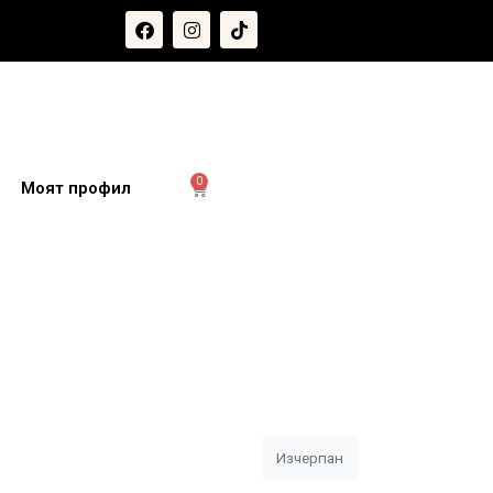
0
и
Моят профил
Изчерпан