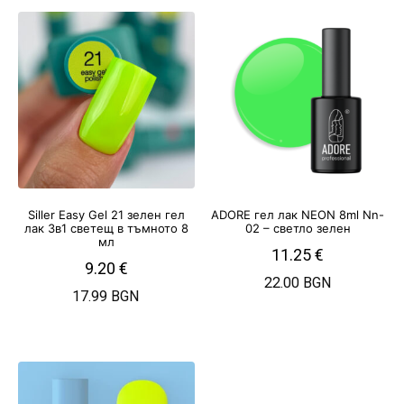
Siller Easy Gel 21 зелен гел
ADORE гел лак NEON 8ml Nn-
лак 3в1 светещ в тъмното 8
02 – светло зелен
мл
11.25
€
9.20
€
22.00 BGN
17.99 BGN