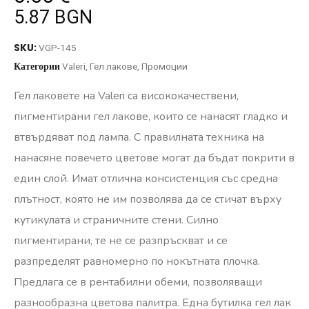
5.87 BGN
SKU:
VGP-145
Категории
Valeri
,
Гел лакове
,
Промоции
Гел лаковете на Valeri са висококачествени,
пигментирани гел лакове, които се нанасят гладко и
втвърдяват под лампа. С правилната техника на
нанасяне повечето цветове могат да бъдат покрити в
един слой. Имат отлична консистенция със средна
плътност, която не им позволява да се стичат върху
кутикулата и страничните стени. Силно
пигментирани, те не се разпръскват и се
разпределят равномерно по нокътната плочка.
Предлага се в рентабилни обеми, позволяващи
разнообразна цветова палитра. Една бутилка гел лак