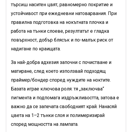
търсиш наситен цвят, равномерно покритие и
устойчивост при ежедневни натоварвания. При
правилна подготовка на нокътната плочка и
работа на тънки слоеве, резултатът е гладка
повърхност, добър блясък и по-малък риск от
надигане по краищата.
За най-добра адхезия започни с почистване и
матиране, след което използвай подходящ
праймер/бондер според нуждите на ноктите.
Базата играе ключова роля: тя „заключва“
пигмента и подпомага издръжливостта, затова е
важно да се запечата свободният край. Нанасяй
цвета на 1–2 тънки слоя и полимеризирай
според мощността на лампата.