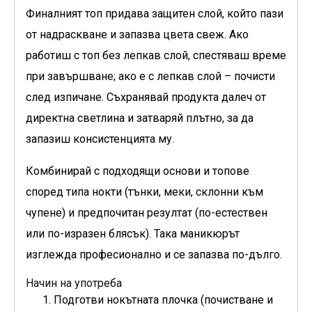
Финалният топ придава защитен слой, който пази
от надраскване и запазва цвета свеж. Ако
работиш с топ без лепкав слой, спестяваш време
при завършване; ако е с лепкав слой – почисти
след изпичане. Съхранявай продукта далеч от
директна светлина и затваряй плътно, за да
запазиш консистенцията му.
Комбинирай с подходящи основи и топове
според типа нокти (тънки, меки, склонни към
чупене) и предпочитан резултат (по-естествен
или по-изразен блясък). Така маникюрът
изглежда професионално и се запазва по-дълго.
Начин на употреба
Подготви нокътната плочка (почистване и