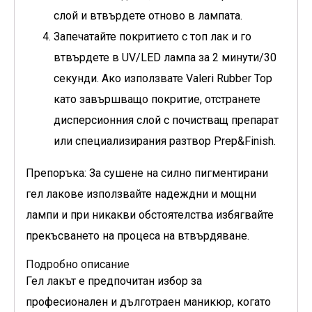
слой и втвърдете отново в лампата.
Запечатайте покритието с топ лак и го
втвърдете в UV/LED лампа за 2 минути/30
секунди. Ако използвате Valeri Rubber Top
като завършващо покритие, отстранете
дисперсионния слой с почистващ препарат
или специализирания разтвор Prep&Finish.
Препоръка: За сушене на силно пигментирани
гел лакове използвайте надеждни и мощни
лампи и при никакви обстоятелства избягвайте
прекъсването на процеса на втвърдяване.
Подробно описание
Гел лакът е предпочитан избор за
професионален и дълготраен маникюр, когато